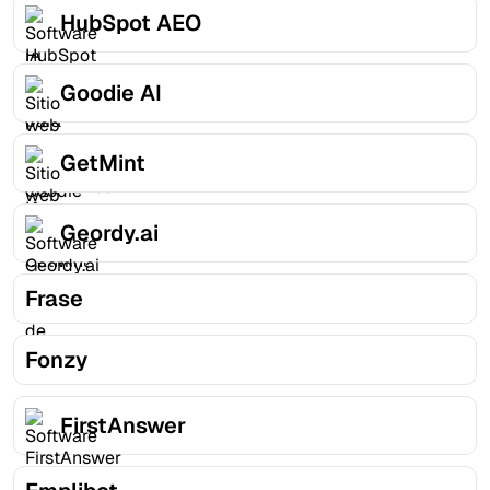
HubSpot AEO
Goodie AI
GetMint
Geordy.ai
Frase
Fonzy
FirstAnswer