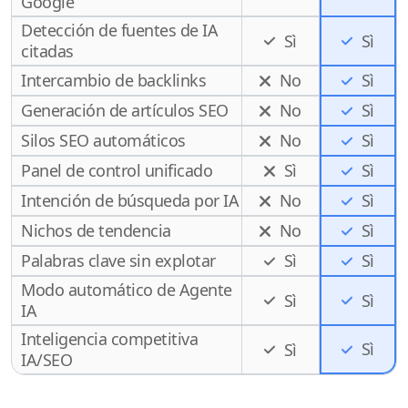
Google
Detección de fuentes de IA
Sì
Sì
citadas
Intercambio de backlinks
No
Sì
Generación de artículos SEO
No
Sì
Silos SEO automáticos
No
Sì
Panel de control unificado
Sì
Sì
Intención de búsqueda por IA
No
Sì
Nichos de tendencia
No
Sì
Palabras clave sin explotar
Sì
Sì
Modo automático de Agente
Sì
Sì
IA
Inteligencia competitiva
Sì
Sì
IA/SEO