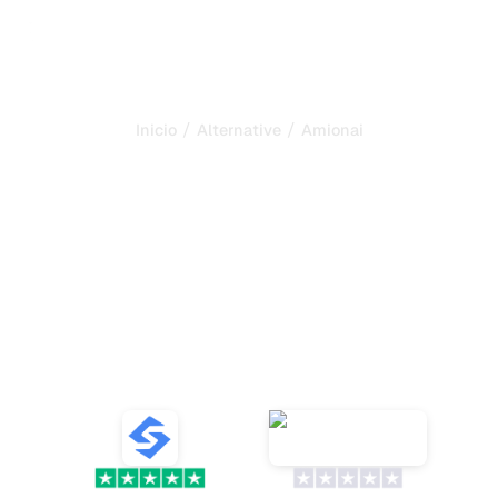
/
/
Inicio
Alternative
Amionai
Sorank es la mejor
alternativa a
Amionai
para
automatizar tu SEO y GEO
Descubra 10 alternativas eficaces a Amionai para el
seguimiento de menciones de IA e impulse su
visibilidad en línea con herramientas como Sorank,
Semrush y Moz.
VS