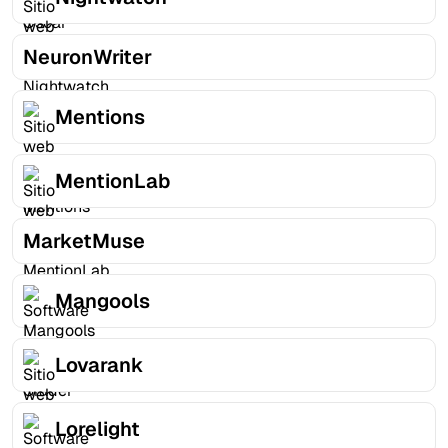
NeuronWriter
Mentions
MentionLab
MarketMuse
Mangools
Lovarank
Lorelight