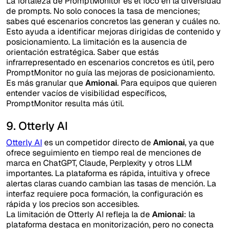
La fortaleza de PromptMonitor es el foco en la diversidad
de prompts. No solo conoces la tasa de menciones;
sabes qué escenarios concretos las generan y cuáles no.
Esto ayuda a identificar mejoras dirigidas de contenido y
posicionamiento. La limitación es la ausencia de
orientación estratégica. Saber que estás
infrarrepresentado en escenarios concretos es útil, pero
PromptMonitor no guía las mejoras de posicionamiento.
Es más granular que
Amionai
. Para equipos que quieren
entender vacíos de visibilidad específicos,
PromptMonitor resulta más útil.
9. Otterly AI
Otterly AI
es un competidor directo de
Amionai
, ya que
ofrece seguimiento en tiempo real de menciones de
marca en ChatGPT, Claude, Perplexity y otros LLM
importantes. La plataforma es rápida, intuitiva y ofrece
alertas claras cuando cambian las tasas de mención. La
interfaz requiere poca formación, la configuración es
rápida y los precios son accesibles.
La limitación de Otterly AI refleja la de
Amionai
: la
plataforma destaca en monitorización, pero no conecta