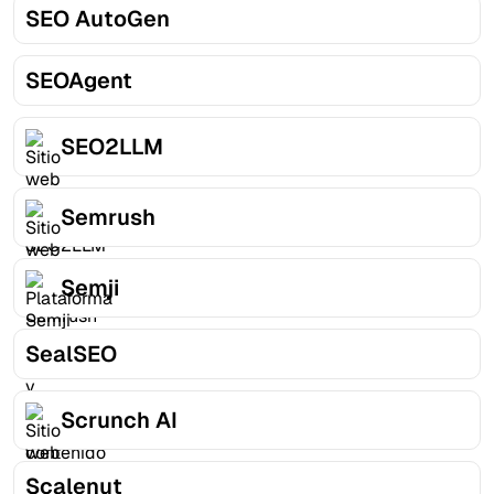
SEO AutoGen
SEOAgent
SEO2LLM
Semrush
Semji
SealSEO
Scrunch AI
Scalenut