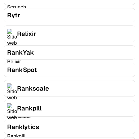
Rytr
Relixir
RankYak
RankSpot
Rankscale
Rankpill
Ranklytics