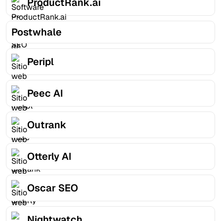
ProductRank.ai
Postwhale
Peripl
Peec AI
Outrank
Otterly AI
Oscar SEO
Nightwatch