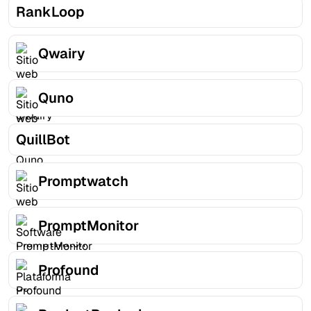
RankLoop
Qwairy
Quno
QuillBot
Promptwatch
PromptMonitor
Profound