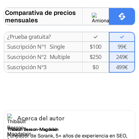
Comparativa de precios
mensuales
¿Prueba gratuita?
Suscripción Nº1
Single
$
100
99€
Suscripción Nº2
Multiple
$
250
249€
499€
Suscripción Nº3
$
0
Acerca del autor
Thibault Besson-Magdelain
Fundador de Sorank, 5+ años de experiencia en SEO,