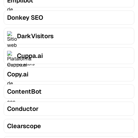
Emplibot
Donkey SEO
DarkVisitors
Cuppa.ai
Copy.ai
ContentBot
Conductor
Clearscope