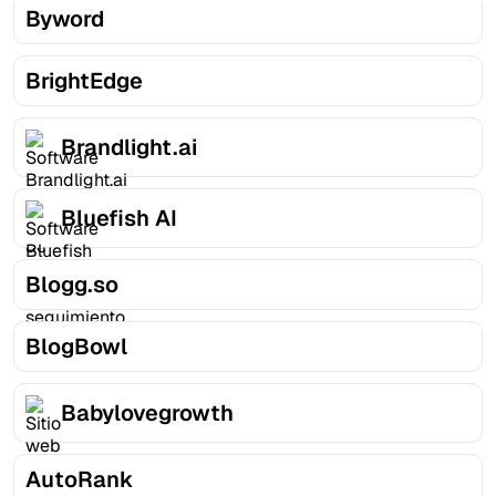
Byword
BrightEdge
Brandlight.ai
Bluefish AI
Blogg.so
BlogBowl
Babylovegrowth
AutoRank