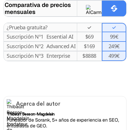
Comparativa de precios
mensuales
¿Prueba gratuita?
Suscripción Nº1
Essential AI
$
69
99€
Suscripción Nº2
Advanced AI
$
169
249€
499€
Suscripción Nº3
Enterprise
$
8888
Acerca del autor
Thibault Besson-Magdelain
Fundador de Sorank, 5+ años de experiencia en SEO,
entusiasta de GEO.