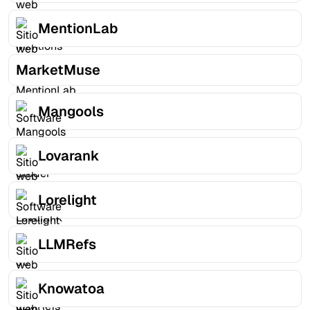
MentionLab
MarketMuse
Mangools
Lovarank
Lorelight
LLMRefs
Knowatoa