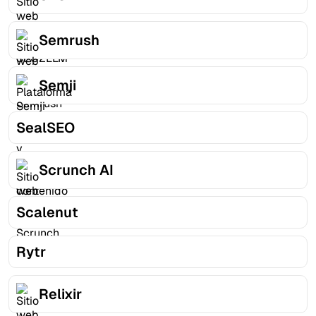
Semrush
Semji
SealSEO
Scrunch AI
Scalenut
Rytr
Relixir