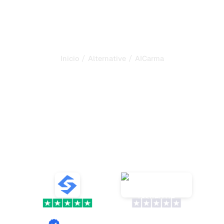
/
/
Inicio
Alternative
AICarma
Sorank es la mejor
alternativa a
AICarma
para
automatizar tu SEO y GEO
Descubra las 10 mejores alternativas a AICarma para
rastrear la visibilidad de su marca en ChatGPT, Claude,
Gemini y otras IA. ¡Mida sus citas!
VS