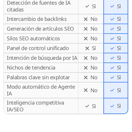
Detección de fuentes de IA
Sì
Sì
citadas
Intercambio de backlinks
No
Sì
Generación de artículos SEO
No
Sì
Silos SEO automáticos
No
Sì
Panel de control unificado
Sì
Sì
Intención de búsqueda por IA
No
Sì
Nichos de tendencia
No
Sì
Palabras clave sin explotar
No
Sì
Modo automático de Agente
No
Sì
IA
Inteligencia competitiva
Sì
Sì
IA/SEO