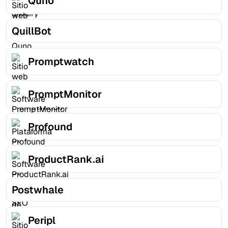
Quno
QuillBot
Promptwatch
PromptMonitor
Profound
ProductRank.ai
Postwhale
Peripl