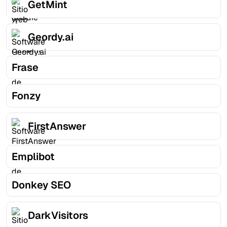
GetMint
Geordy.ai
Frase
Fonzy
FirstAnswer
Emplibot
Donkey SEO
DarkVisitors