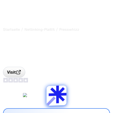
/
/
Startseite
Netlinking-Plattform
Presswhizz
PressWhizz: KI-gestützer
Linkbuilding-Marktplatz
PressWhizz KI-Linkbuilding-Plattform: 37.000 Seiten,
schnelle Lieferung, transparente Daten und fortschrittliche
Tools zur Stärkung Ihrer Backlinks.
Visit