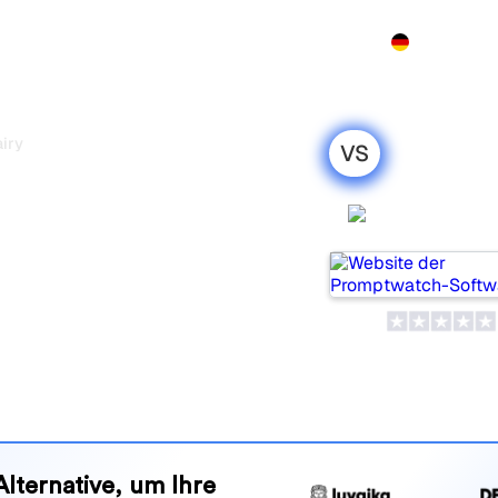
Produkt
Preise
Demo
Mehr
iry
VS
vs Qwairy:
 Vergleich für
Promptwa
eliebte Tools, um die
olgen, aber welches passt
nd Vorteile, damit Sie das KI-
en zu Ihrer Strategie passt.
Alternative, um Ihre