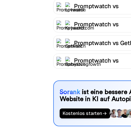
Promptwatch vs
Lovarank
Promptwatch vs
Keyword.com
Promptwatch vs Get
Promptwatch vs
Babylovegrowth
Sorank
ist eine bessere 
Website in KI auf Autopi
Kostenlos starten