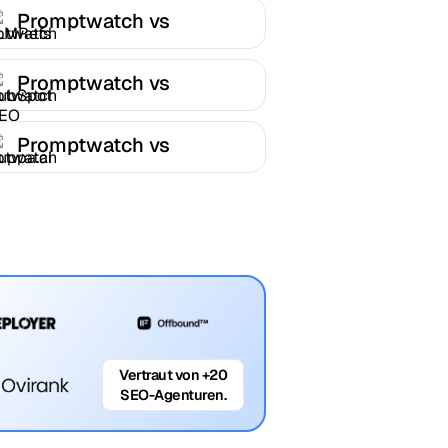
Promptwatch vs
LLMRefs
Promptwatch vs
HubSpot AEO
Promptwatch vs
Cuppa.ai
Vertraut von +20
SEO-Agenturen.