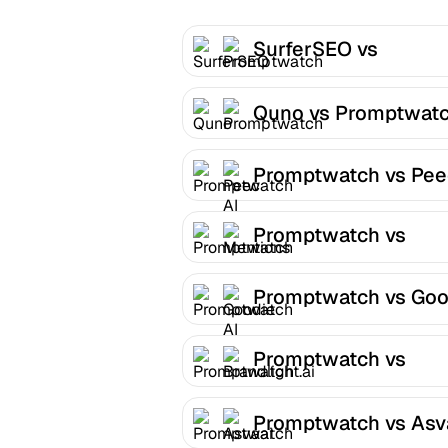
SurferSEO vs
Promptwatch
Quno vs Promptwat
Promptwatch vs Pee
Promptwatch vs
Mentions
Promptwatch vs Goo
AI
Promptwatch vs
Brandlight.ai
Promptwatch vs Asv