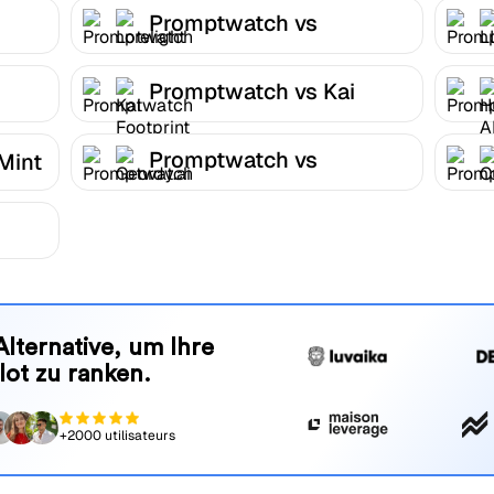
Promptwatch vs
Lorelight
Promptwatch vs Kai
Footprint
Promptwatch vs
Mint
Geordy.ai
Alternative, um Ihre
lot zu ranken.
+2000 utilisateurs