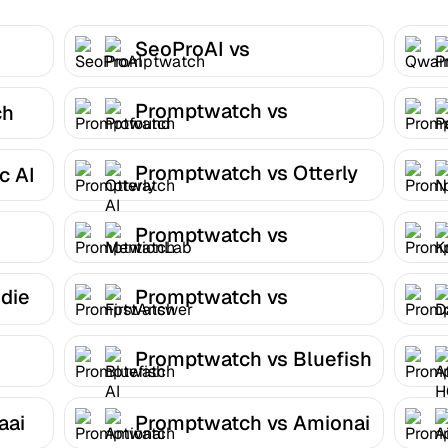
SeoProAI vs
Promptwatch
Promptwatch vs
ch
Profound
Promptwatch vs Otterly
c AI
AI
Promptwatch vs
MentionLab
die
Promptwatch vs
FirstAnswer
Promptwatch vs Bluefish
AI
aai
Promptwatch vs Amionai