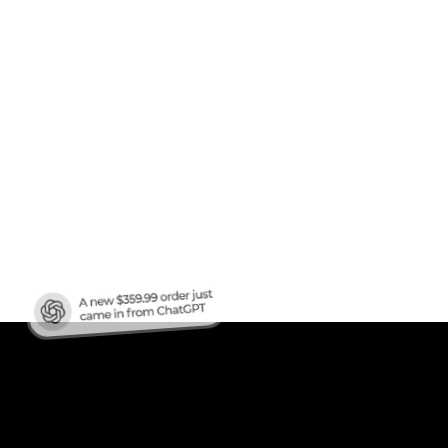
en
ren?