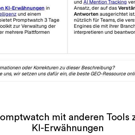
und
AI Mention Tracking
ver
von KI-Erwähnungen
in
Ansatz, der auf das
Verstä
lligenz
und einem
Antworten
ausgerichtet ist
bietet Promptwatch 3 Tage
nützlich für Teams, die ver
Toolkit zur Verwaltung der
Engines die mit ihrer Bran
r mehrere Plattformen
interpretieren und beantwor
rmationen oder Korrekturen zu dieser Beschreibung?
ie uns, wir setzen uns dafür ein, die beste GEO-Ressource onl
romptwatch mit anderen Tools 
KI-Erwähnungen