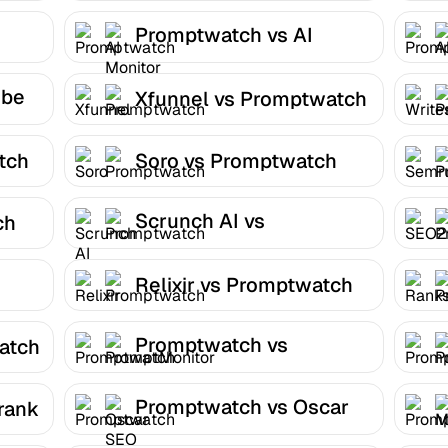
Promptwatch vs AI
Monitor
obe
Xfunnel vs Promptwatch
tch
Soro vs Promptwatch
Scrunch AI vs
ch
Promptwatch
Relixir vs Promptwatch
Promptwatch vs
atch
PromptMonitor
Promptwatch vs Oscar
rank
SEO