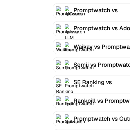
Promptwatch vs
AICarma
Promptwatch vs Ad
LLM Optimizer
Waikay vs Promptwa
Semji vs Promptwat
SE Ranking vs
Promptwatch
Rankpill vs Promptw
Promptwatch vs Out