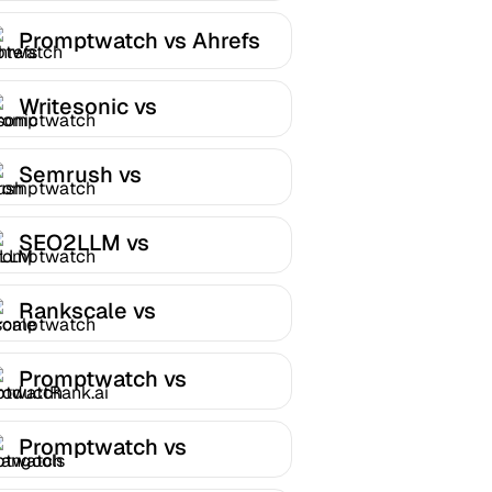
Promptwatch vs Ahrefs
Writesonic vs
Promptwatch
Semrush vs
Promptwatch
SEO2LLM vs
Promptwatch
Rankscale vs
Promptwatch
Promptwatch vs
ProductRank.ai
Promptwatch vs
Mangools