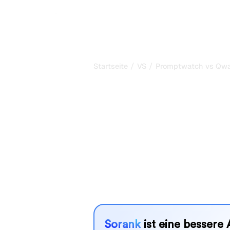
/
/
Startseite
VS
Promptwatch vs Qwa
Promptwatch 
mein ehrlicher
2026
Promptwatch und Qwairy sind zwei b
Sichtbarkeit in KI-Systemen zu verf
besser zu Ihren Bedürfnissen?
Wir vergleichen Funktionen, Preise u
SEO-Tool wählen können, das am best
Sorank
ist eine bessere 