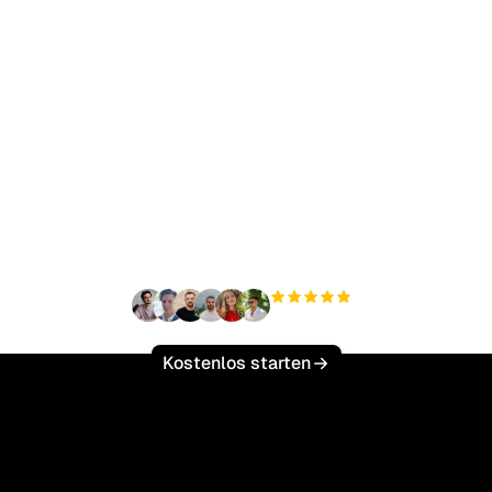
ereit, Ihren organisch
ffic mühelos zu skalie
+3'000
Nutzer
Kostenlos starten