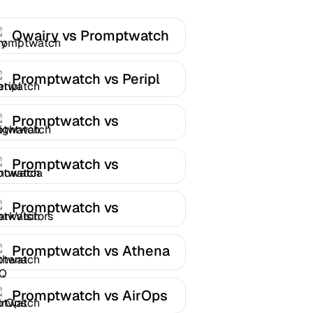
Qwairy vs Promptwatch
Promptwatch vs Peripl
Promptwatch vs
Nightwatch
Promptwatch vs
Knowatoa
Promptwatch vs
DarkVisitors
Promptwatch vs Athena
HQ
Promptwatch vs AirOps