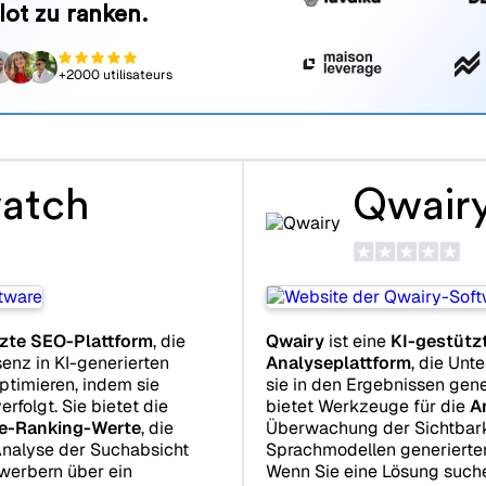
lot zu ranken.
+2000 utilisateurs
atch
Qwair
zte SEO-Plattform
, die
Qwairy
ist eine
KI-gestütz
senz in KI-generierten
Analyseplattform
, die Unt
ptimieren, indem sie
sie in den Ergebnissen gene
rfolgt. Sie bietet die
bietet Werkzeuge für die
A
e-Ranking-Werte
, die
Überwachung der Sichtbark
 Analyse der Suchabsicht
Sprachmodellen generierte
erbern über ein
Wenn Sie eine Lösung such