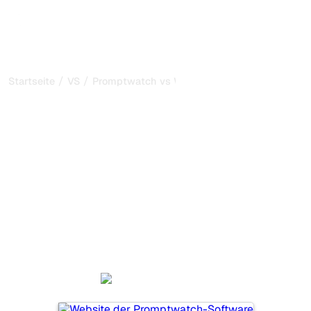
/
/
Startseite
VS
Promptwatch vs Waikay
Promptwatch vs Waikay:
mein ehrlicher Vergleich
für 2026
Promptwatch und Waikay sind zwei beliebte Tools, um
die Sichtbarkeit in KI-Systemen zu verfolgen, aber
welches passt besser zu Ihren Bedürfnissen?
Wir vergleichen Funktionen, Preise und Vorteile, damit Sie
das KI-SEO-Tool wählen können, das am besten zu Ihrer
Strategie passt.
Promptwatch