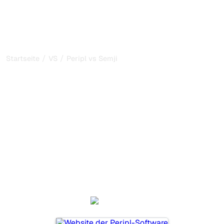
/
/
Startseite
VS
Peripl vs Semji
Peripl vs Semji: mein
ehrlicher Vergleich für
2026
Peripl und Semji sind zwei beliebte Tools, um die
Sichtbarkeit in KI-Systemen zu verfolgen, aber welches
passt besser zu Ihren Bedürfnissen?
Wir vergleichen Funktionen, Preise und Vorteile, damit Sie
das KI-SEO-Tool wählen können, das am besten zu Ihrer
Strategie passt.
Peripl