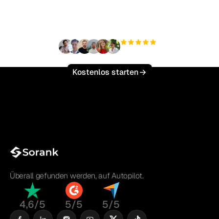
skalieren?
+3'000
Nutzer
Kostenlos starten
Überall gefunden werden, auf Autopilot.
4,6/5
5/5
5/5