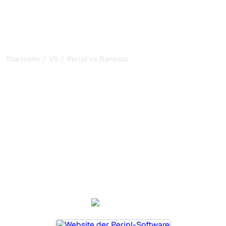
/
/
Startseite
VS
Peripl vs Rankscale
Peripl vs Rankscale: mein
ehrlicher Vergleich für
2026
Peripl und Rankscale sind zwei beliebte Tools, um die
Sichtbarkeit in KI-Systemen zu verfolgen, aber welches
passt besser zu Ihren Bedürfnissen?
Wir vergleichen Funktionen, Preise und Vorteile, damit Sie
das KI-SEO-Tool wählen können, das am besten zu Ihrer
Strategie passt.
Peripl