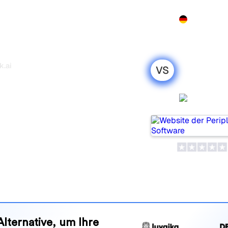
Produkt
Preise
Demo
Mehr
k.ai
VS
uctRank.ai:
 Vergleich für
Peripl
 beliebte Tools, um die
olgen, aber welches passt
nd Vorteile, damit Sie das KI-
en zu Ihrer Strategie passt.
Alternative, um Ihre