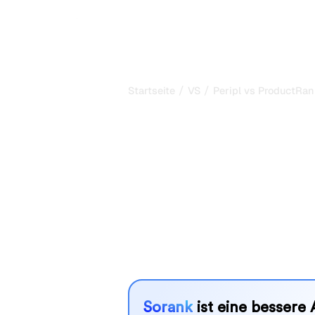
/
/
Startseite
VS
Peripl vs ProductRan
Peripl vs Prod
mein ehrlicher
2026
Peripl und ProductRank.ai sind zwei
Sichtbarkeit in KI-Systemen zu verf
besser zu Ihren Bedürfnissen?
Wir vergleichen Funktionen, Preise u
SEO-Tool wählen können, das am best
Sorank
ist eine bessere 