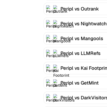
Peripl vs Outrank
Peripl vs Nightwatch
Peripl vs Mangools
Peripl vs LLMRefs
Peripl vs Kai Footpri
Peripl vs GetMint
Peripl vs DarkVisitor