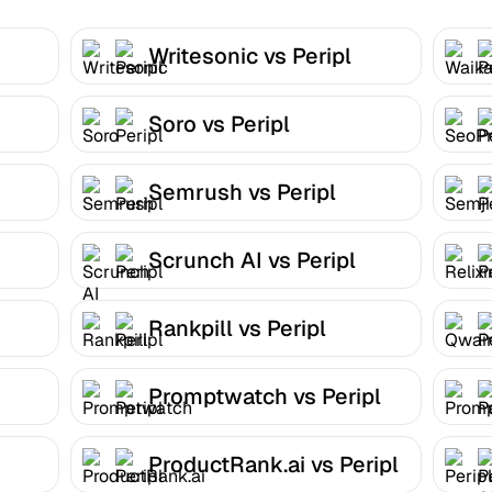
Writesonic vs Peripl
Soro vs Peripl
Semrush vs Peripl
Scrunch AI vs Peripl
Rankpill vs Peripl
Promptwatch vs Peripl
ProductRank.ai vs Peripl