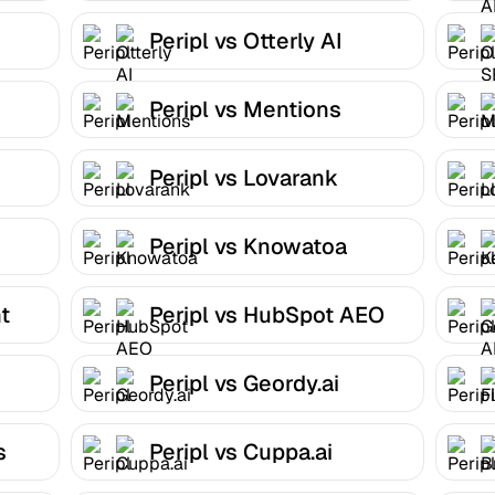
Peripl vs Otterly AI
Peripl vs Mentions
Peripl vs Lovarank
Peripl vs Knowatoa
nt
Peripl vs HubSpot AEO
Peripl vs Geordy.ai
s
Peripl vs Cuppa.ai