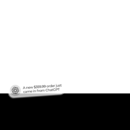
en
ren?