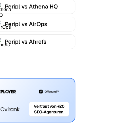
Peripl vs Athena HQ
Peripl vs AirOps
Peripl vs Ahrefs
Vertraut von +20
SEO-Agenturen.