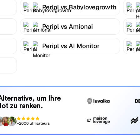
Peripl vs Babylovegrowth
Peripl vs Amionai
Peripl vs AI Monitor
Alternative, um Ihre
lot zu ranken.
+2000 utilisateurs