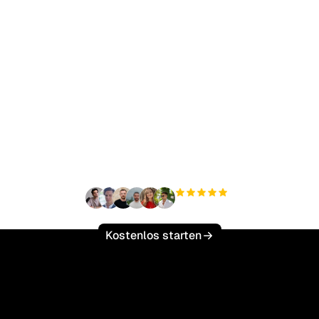
ereit, Ihren organisch
ffic mühelos zu skalie
+3'000
Nutzer
Kostenlos starten