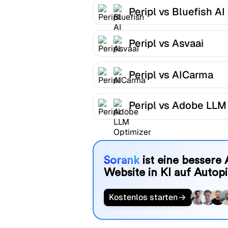
Peripl vs Bluefish AI
Peripl vs Asvaai
Peripl vs AICarma
Peripl vs Adobe LLM
Optimizer
Sorank
ist eine bessere 
Website in KI auf Autopi
Kostenlos starten