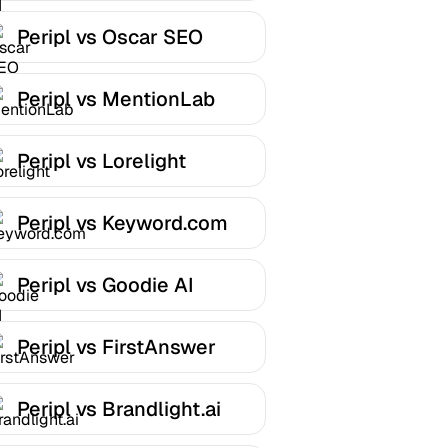
Peripl vs Oscar SEO
Peripl vs MentionLab
Peripl vs Lorelight
Peripl vs Keyword.com
Peripl vs Goodie AI
Peripl vs FirstAnswer
Peripl vs Brandlight.ai