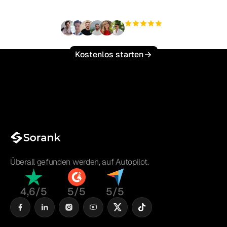
+3'000
Nutzer
Kostenlos starten
Überall gefunden werden, auf Autopilot.
4,6/5
5/5
5/5