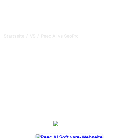
/
/
Startseite
VS
Peec AI vs SeoProAI
Peec AI vs SeoProAI: mein
ehrlicher Vergleich für
2026
Peec AI und SeoProAI sind zwei beliebte Tools, um die
Sichtbarkeit in KI-Systemen zu verfolgen, aber welches
passt besser zu Ihren Bedürfnissen?
Wir vergleichen Funktionen, Preise und Vorteile, damit Sie
das KI-SEO-Tool wählen können, das am besten zu Ihrer
Strategie passt.
Peec AI