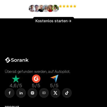
+3'000
Nutzer
Kostenlos starten
Überall gefunden werden, auf Autopilot.
4,6/5
5/5
5/5