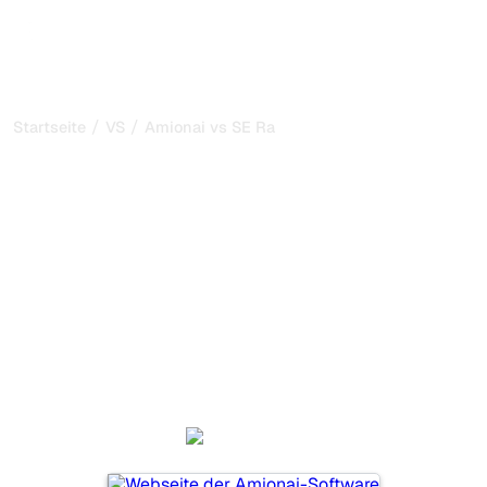
/
/
Startseite
VS
Amionai vs SE Ranking
Amionai vs SE Ranking:
mein ehrlicher Vergleich
für 2026
Amionai und SE Ranking sind zwei beliebte Tools, um die
Sichtbarkeit in KI-Systemen zu verfolgen, aber welches
passt besser zu Ihren Bedürfnissen?
Wir vergleichen Funktionen, Preise und Vorteile, damit Sie
das KI-SEO-Tool wählen können, das am besten zu Ihrer
Strategie passt.
Amionai