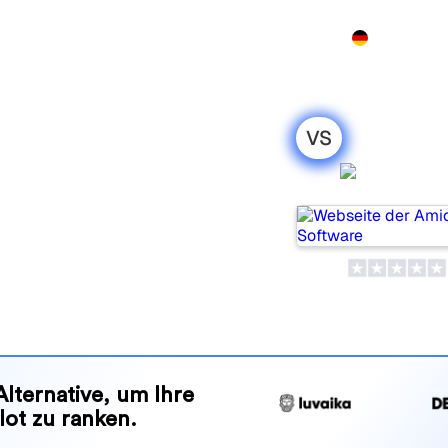
Produkt
Preise
Demo
Mehr
VS
unnel: mein
Amiona
leich für 2026
bte Tools, um die
olgen, aber welches passt
nd Vorteile, damit Sie das KI-
en zu Ihrer Strategie passt.
Alternative, um Ihre
lot zu ranken.