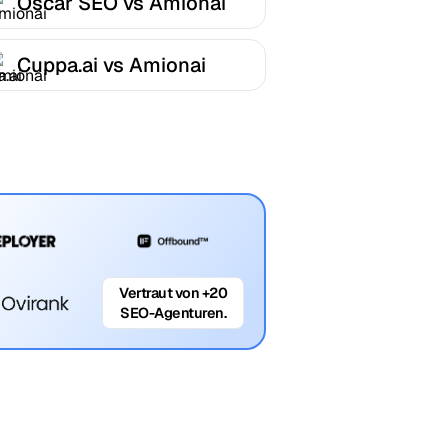
Oscar SEO vs Amionai
Cuppa.ai vs Amionai
Vertraut von +20
SEO-Agenturen.