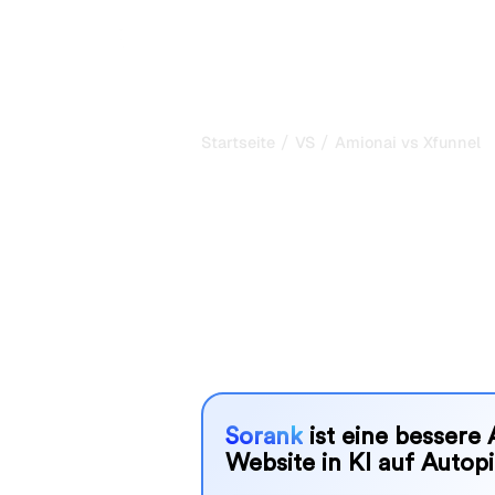
/
/
Startseite
VS
Amionai vs Xfunnel
Amionai vs Xf
ehrlicher Verg
Amionai und Xfunnel sind zwei belie
Sichtbarkeit in KI-Systemen zu verf
besser zu Ihren Bedürfnissen?
Wir vergleichen Funktionen, Preise u
SEO-Tool wählen können, das am best
Sorank
ist eine bessere 
Website in KI auf Autopi