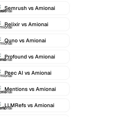
Semrush vs Amionai
Relixir vs Amionai
Quno vs Amionai
Profound vs Amionai
Peec AI vs Amionai
Mentions vs Amionai
LLMRefs vs Amionai