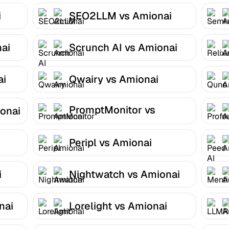
i
SEO2LLM vs Amionai
ai
Scrunch AI vs Amionai
ai
Qwairy vs Amionai
PromptMonitor vs
onai
Amionai
Peripl vs Amionai
i
Nightwatch vs Amionai
nai
Lorelight vs Amionai