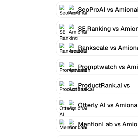
SeoProAI vs Amiona
SE Ranking vs Amion
Rankscale vs Amion
Promptwatch vs Ami
ProductRank.ai vs
Amionai
Otterly AI vs Amiona
MentionLab vs Amio