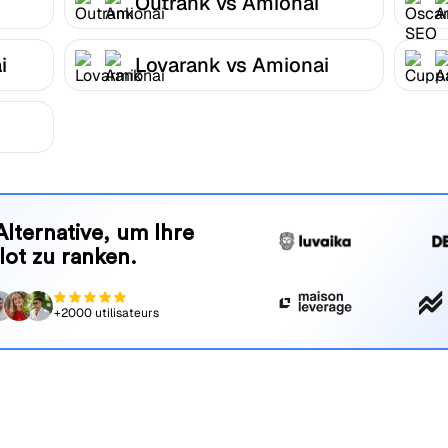
Outrank vs Amionai
i
Lovarank vs Amionai
Alternative, um Ihre
lot zu ranken.
+2000 utilisateurs