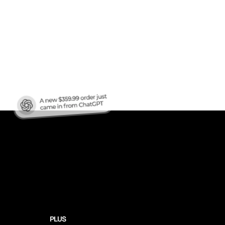
en
ren?
PLUS