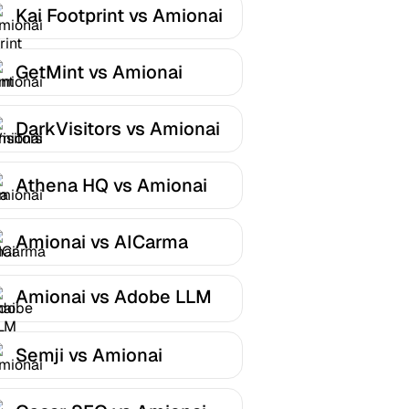
Kai Footprint vs Amionai
GetMint vs Amionai
DarkVisitors vs Amionai
Athena HQ vs Amionai
Amionai vs AICarma
Amionai vs Adobe LLM
Optimizer
Semji vs Amionai