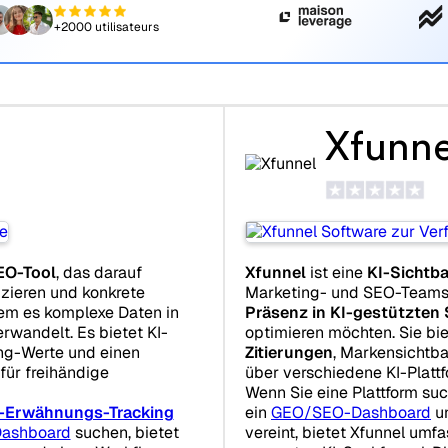
+2000 utilisateurs
Xfunne
EO-Tool
, das darauf
Xfunnel
ist eine
KI-Sichtba
izieren und konkrete
Marketing- und SEO-Teams e
em es komplexe Daten in
Präsenz in KI-gestützten
rwandelt. Es bietet KI-
optimieren möchten. Sie biet
ing-Werte und einen
Zitierungen
, Markensichtba
für freihändige
über verschiedene KI-Platt
Wenn Sie eine Plattform su
-Erwähnungs-Tracking
ein
GEO/SEO-Dashboard
u
Dashboard
suchen, bietet
vereint, bietet Xfunnel um