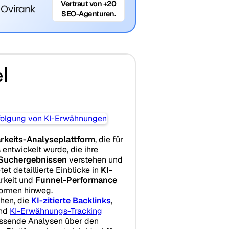
Vertraut von +20
SEO-Agenturen.
l
rkeits-Analyseplattform
, die für
ntwickelt wurde, die ihre
 Suchergebnissen
verstehen und
et detaillierte Einblicke in
KI-
rkeit und
Funnel-Performance
formen hinweg.
chen, die
KI-zitierte Backlinks
,
nd
KI-Erwähnungs-Tracking
fassende Analysen über den