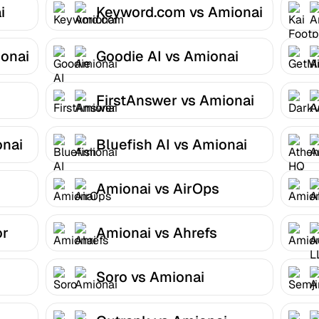
i
Keyword.com vs Amionai
onai
Goodie AI vs Amionai
FirstAnswer vs Amionai
onai
Bluefish AI vs Amionai
Amionai vs AirOps
or
Amionai vs Ahrefs
Soro vs Amionai