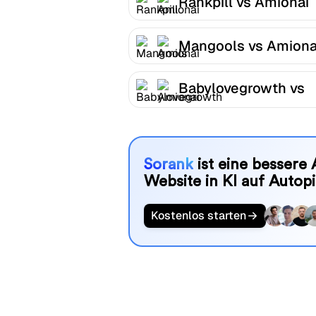
Rankpill vs Amionai
Mangools vs Amiona
Babylovegrowth vs
Amionai
Sorank
ist eine bessere 
Website in KI auf Autopi
Kostenlos starten