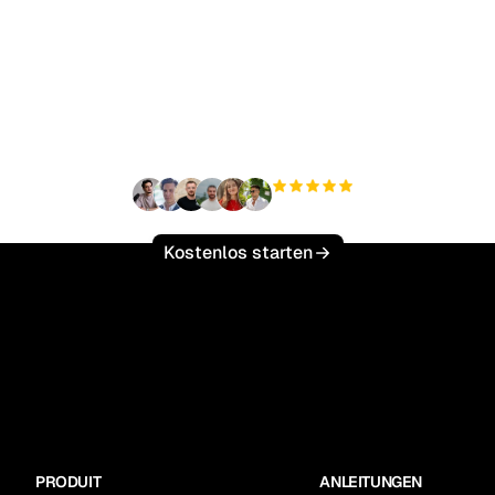
ereit, Ihren organisch
ffic mühelos zu skalie
+3'000
Nutzer
Kostenlos starten
PRODUIT
ANLEITUNGEN