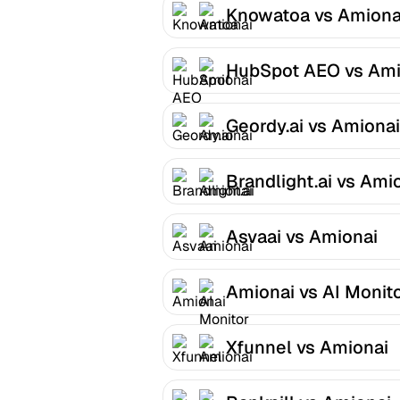
Knowatoa vs Amiona
HubSpot AEO vs Ami
Geordy.ai vs Amionai
Brandlight.ai vs Ami
Asvaai vs Amionai
Amionai vs AI Monit
Xfunnel vs Amionai