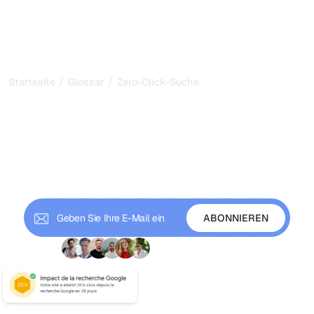
/
/
Startseite
Glossar
Zero-Click-Suche
Zero-Click-Suchen:
Sichtbarkeit in der Ära der
direkten Antworten
Verstehen Sie Zero-Click-Suchen und ihre SEO-
Auswirkungen. Sichtbarkeit ohne Klicks bewahren.
+9 000 Abonnenten