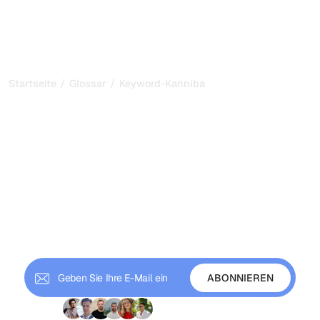
/
/
Startseite
Glossar
Keyword-Kannibalisierung
Keyword-
Kannibalisierung:
Erkennen und beheben
Sie es schnell
Erfahren Sie, was Keyword-Kannibalisierung ist und wie
Sie sie identifizieren und beheben. Konsolidieren Sie
Keywords, um Rankings zu verbessern und interne
Konkurrenz zu eliminieren.
+9 000 Abonnenten