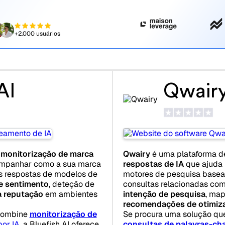
+2.000 usuários
AI
Qwair
e
monitorização de marca
Qwairy
é uma plataforma 
mpanhar como a sua marca
respostas de IA
que ajuda
s respostas de modelos de
motores de pesquisa base
e sentimento
, deteção de
consultas relacionadas com
 reputação
em ambientes
intenção de pesquisa
, ma
recomendações de otimiz
 combine
monitorização de
Se procura uma solução q
por IA
, a Bluefish AI oferece
consultas de palavras-ch