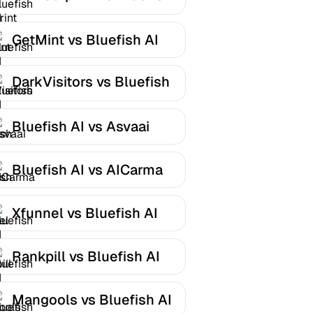
AI
GetMint vs Bluefish AI
DarkVisitors vs Bluefish
AI
Bluefish AI vs Asvaai
Bluefish AI vs AICarma
Xfunnel vs Bluefish AI
Rankpill vs Bluefish AI
Mangools vs Bluefish AI