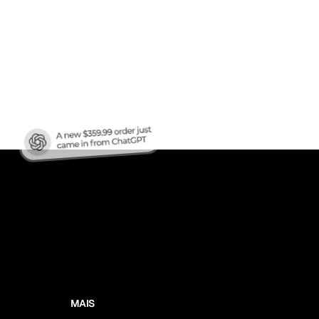
áfego
?
MAIS