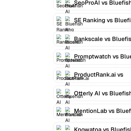
SeoProAI vs Bluefish
SE Ranking vs Bluef
AI
Rankscale vs Bluefis
Promptwatch vs Blu
AI
ProductRank.ai vs
Bluefish AI
Otterly AI vs Bluefis
MentionLab vs Bluef
AI
Knowatoa vs Bluefis