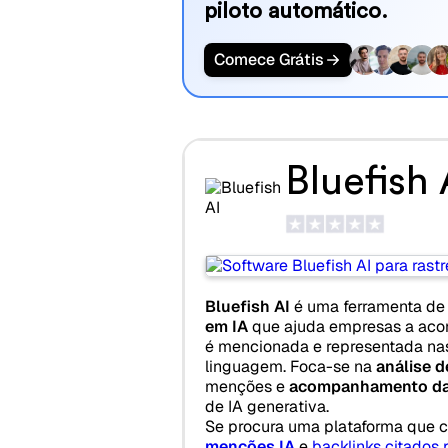
piloto automático.
Comece Grátis
Bluefish 
Bluefish AI
é uma ferramenta d
em IA
que ajuda empresas a aco
é mencionada e representada na
linguagem. Foca-se na
análise d
menções e
acompanhamento da
de IA generativa.
Se procura uma plataforma que
menções IA
e
backlinks citados 