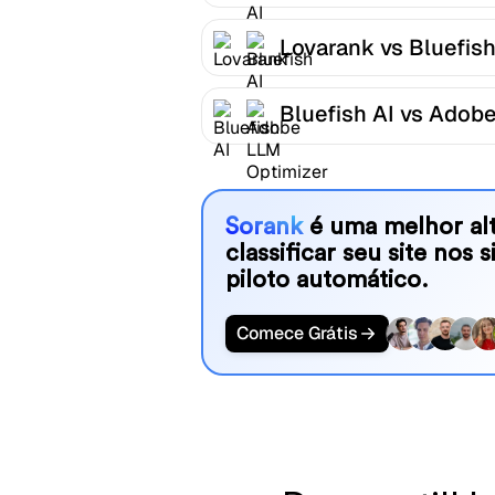
Lovarank vs Bluefish
Bluefish AI vs Adob
LLM Optimizer
Sorank
é uma melhor alt
classificar seu site nos 
piloto automático.
Comece Grátis