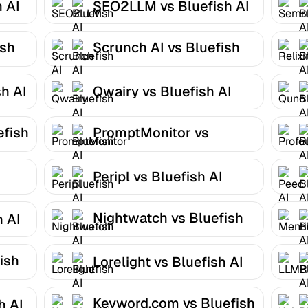
 AI
SEO2LLM vs Bluefish AI
ish
Scrunch AI vs Bluefish
AI
h AI
Qwairy vs Bluefish AI
efish
PromptMonitor vs
Bluefish AI
Peripl vs Bluefish AI
Nightwatch vs Bluefish
h AI
AI
ish
Lorelight vs Bluefish AI
Keyword.com vs Bluefish
h AI