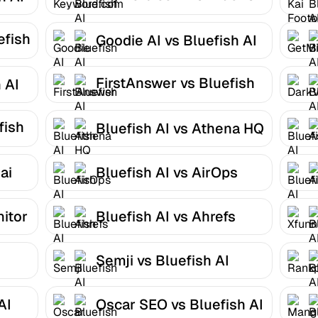
AI
efish
Goodie AI vs Bluefish AI
FirstAnswer vs Bluefish
 AI
AI
fish
Bluefish AI vs Athena HQ
ai
Bluefish AI vs AirOps
nitor
Bluefish AI vs Ahrefs
Semji vs Bluefish AI
AI
Oscar SEO vs Bluefish AI