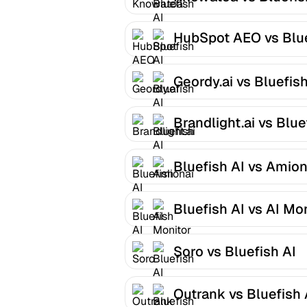
HubSpot AEO vs Blu
AI
Geordy.ai vs Bluefish
Brandlight.ai vs Blue
AI
Bluefish AI vs Amion
Bluefish AI vs AI Mo
Soro vs Bluefish AI
Outrank vs Bluefish 