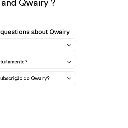
I and Qwairy ?
 questions about Qwairy
atuitamente?
subscrição do Qwairy?