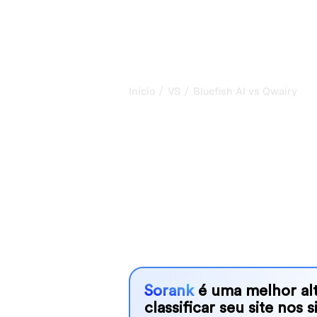
/
/
Início
VS
Bluefish AI vs Qwairy
Bluefish AI vs
comparação h
2026
Bluefish AI and Qwairy are two popul
visibility in AI systems, but which o
We compare their features, pricing, 
choose the AI SEO tool that fits your
Sorank
é uma melhor alt
classificar seu site nos 