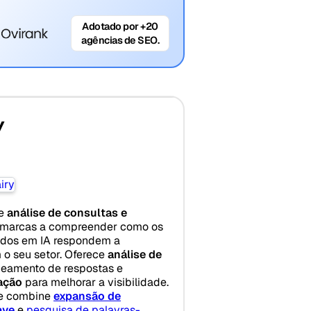
Adotado por +20
agências de SEO.
y
de
análise de consultas e
 marcas a compreender como os
ados em IA respondem a
 o seu setor. Oferece
análise de
peamento de respostas e
ação
para melhorar a visibilidade.
ue combine
expansão de
ave
e
pesquisa de palavras-