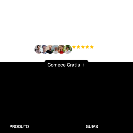
to para escalar seu tr
orgânico sem esforço
+3'000
usuários
Comece Grátis
PRODUTO
GUIAS