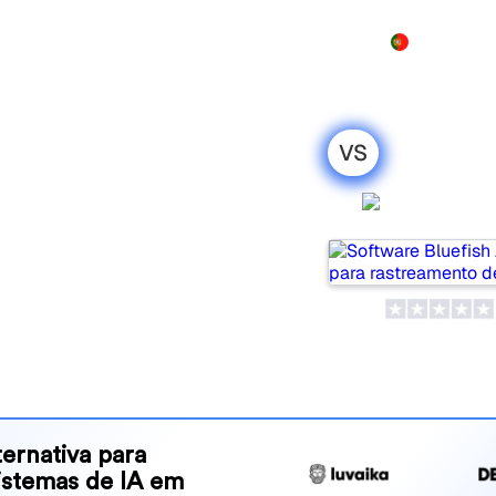
Produto
Preços
Demo
Mais
VS
 Qwairy: minha
Bluefish 
onesta para
ar tools for tracking
ne is best for your needs?
and benefits to help you
 strategy.
ernativa para
sistemas de IA em