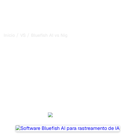
/
/
Início
VS
Bluefish AI vs Nightwatch
Bluefish AI vs Nightwatch:
minha comparação
honesta para 2026
Bluefish AI and Nightwatch are two popular tools for
tracking visibility in AI systems, but which one is best for
your needs?
We compare their features, pricing, and benefits to help
you choose the AI SEO tool that fits your strategy.
Bluefish AI