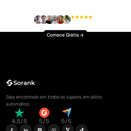
esforço?
+3'000
usuários
Comece Grátis
Seja encontrado em todos os lugares, em piloto
automático.
4,5/5
5/5
5/5