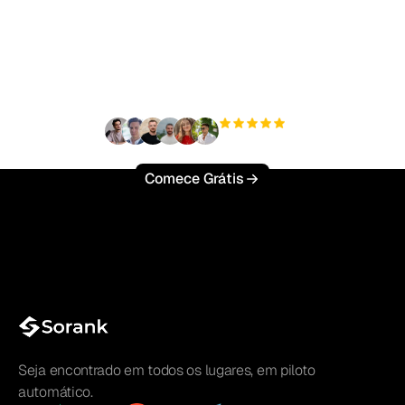
tráfego orgânico sem
esforço?
+3'000
usuários
Comece Grátis
Seja encontrado em todos os lugares, em piloto
automático.