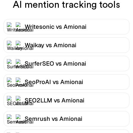
AI mention tracking tools
Writesonic vs Amionai
Waikay vs Amionai
SurferSEO vs Amionai
SeoProAI vs Amionai
SEO2LLM vs Amionai
Semrush vs Amionai