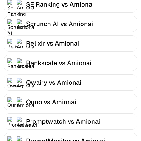
SE Ranking vs Amionai
Scrunch AI vs Amionai
Relixir vs Amionai
Rankscale vs Amionai
Qwairy vs Amionai
Quno vs Amionai
Promptwatch vs Amionai
PromptMonitor vs Amionai