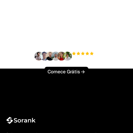
Pronto para escalar seu
tráfego orgânico sem
esforço?
+3'000
usuários
Comece Grátis