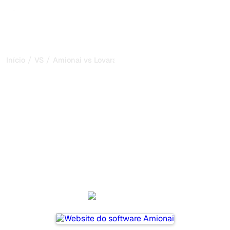
/
/
Início
VS
Amionai vs Lovarank
Amionai vs Lovarank:
minha comparação
honesta para 2026
Amionai and Lovarank are two popular tools for tracking
visibility in AI systems, but which one is best for your
needs?
We compare their features, pricing, and benefits to help
you choose the AI SEO tool that fits your strategy.
Amionai