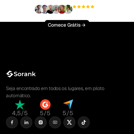
+3'000
usuários
Comece Grátis
Seja encontrado em todos os lugares, em piloto
automático.
4,5/5
5/5
5/5