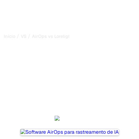
/
/
Início
VS
AirOps vs Lorelight
AirOps vs Lorelight: minha
comparação honesta para
2026
AirOps and Lorelight are two popular tools for tracking
visibility in AI systems, but which one is best for your
needs?
We compare their features, pricing, and benefits to help
you choose the AI SEO tool that fits your strategy.
AirOps