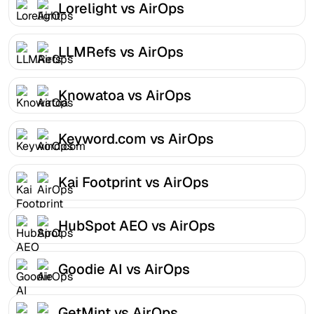
Lorelight vs AirOps
LLMRefs vs AirOps
Knowatoa vs AirOps
Keyword.com vs AirOps
Kai Footprint vs AirOps
HubSpot AEO vs AirOps
Goodie AI vs AirOps
GetMint vs AirOps