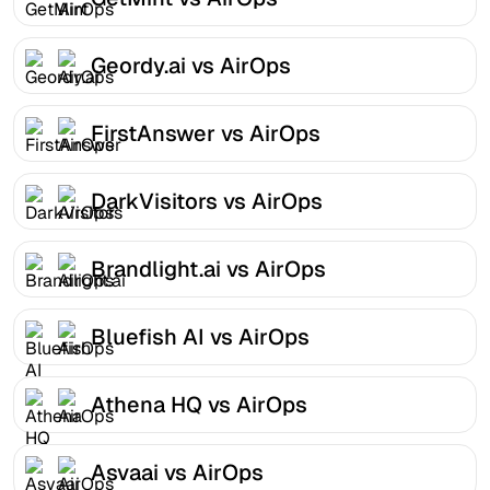
Geordy.ai vs AirOps
FirstAnswer vs AirOps
DarkVisitors vs AirOps
Brandlight.ai vs AirOps
Bluefish AI vs AirOps
Athena HQ vs AirOps
Asvaai vs AirOps