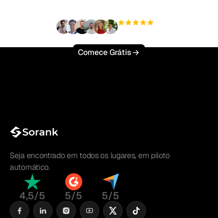
+3'000
usuários
Comece Grátis
Seja encontrado em todos os lugares, em piloto
automático.
4,5/5
5/5
5/5