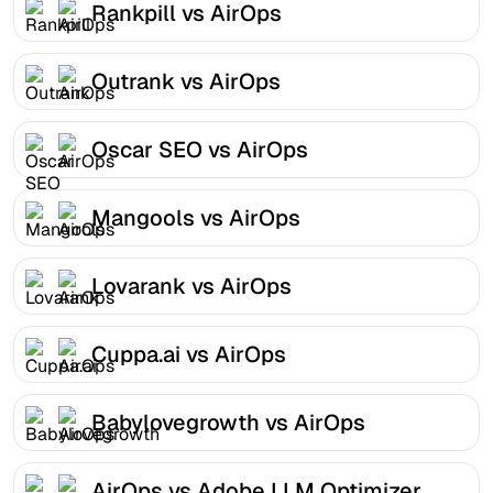
Rankpill vs AirOps
Outrank vs AirOps
Oscar SEO vs AirOps
Mangools vs AirOps
Lovarank vs AirOps
Cuppa.ai vs AirOps
Babylovegrowth vs AirOps
AirOps vs Adobe LLM Optimizer