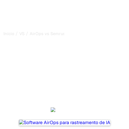
/
/
Início
VS
AirOps vs Semrush
AirOps vs Semrush: minha
comparação honesta para
2026
AirOps and Semrush are two popular tools for tracking
visibility in AI systems, but which one is best for your
needs?
We compare their features, pricing, and benefits to help
you choose the AI SEO tool that fits your strategy.
AirOps