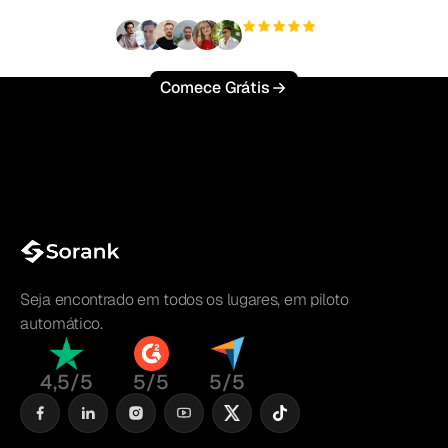
+3'000
usuários
Comece Grátis
Seja encontrado em todos os lugares, em piloto
automático.
4,5/5
5/5
5/5