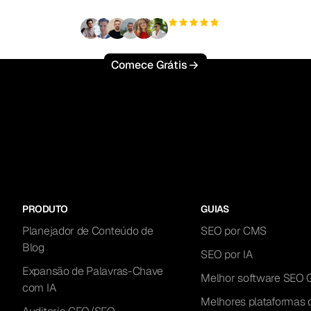
+3'000
usuários
Comece Grátis
PRODUTO
GUIAS
Planejador de Conteúdo de
SEO por CMS
Blog
SEO por IA
Expansão de Palavras-Chave
Melhor software SEO
com IA
Melhores plataformas 