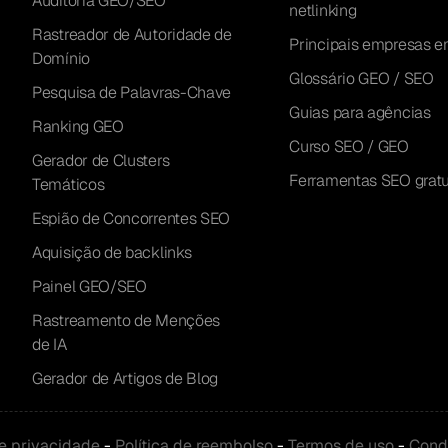
Auditoria GEO/SEO
netlinking
Rastreador de Autoridade de
Principais empresas e
Domínio
Glossário GEO / SEO
Pesquisa de Palavras-Chave
Guias para agências
Ranking GEO
Curso SEO / GEO
Gerador de Clusters
Ferramentas SEO gratu
Temáticos
Espião de Concorrentes SEO
Aquisição de backlinks
Painel GEO/SEO
Rastreamento de Menções
de IA
Gerador de Artigos de Blog
de privacidade
-
Política de reembolso
-
Termos de uso
-
Cond