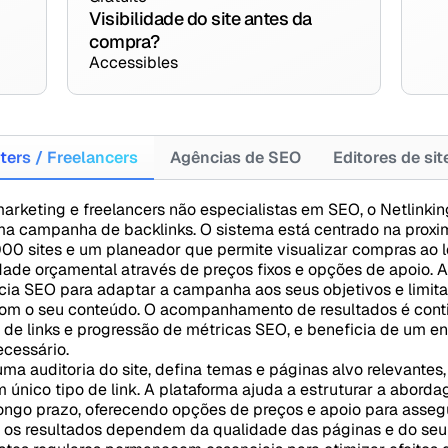
Visibilidade do site antes da
compra?
Accessibles
ters / Freelancers
Agências de SEO
Editores de si
arketing e freelancers não especialistas em SEO, o Netlinkin
uma campanha de backlinks. O sistema está centrado na prox
00 sites e um planeador que permite visualizar compras ao 
idade orçamental através de preços fixos e opções de apoio. 
cia SEO para adaptar a campanha aos seus objetivos e limita
com o seu conteúdo. O acompanhamento de resultados é conti
e links e progressão de métricas SEO, e beneficia de um e
ecessário.
a auditoria do site, defina temas e páginas alvo relevantes,
único tipo de link. A plataforma ajuda a estruturar a abordag
ongo prazo, oferecendo opções de preços e apoio para assegu
s, os resultados dependem da qualidade das páginas e do se