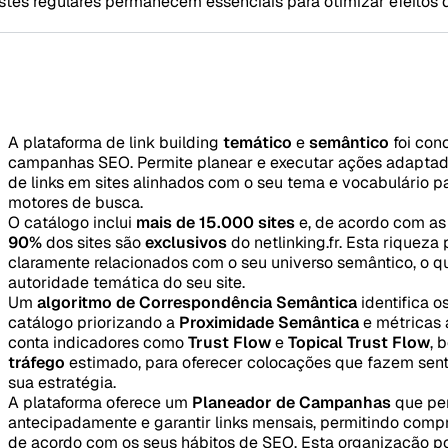
ustes regulares permanecem essenciais para otimizar efeitos d
A plataforma de link building
temático
e
semântico
foi con
campanhas SEO. Permite planear e executar ações adaptada
de links em sites alinhados com o seu tema e vocabulário p
motores de busca.
O catálogo inclui
mais de 15.000 sites
e, de acordo com as
90%
dos sites são
exclusivos
do netlinking.fr. Esta riqueza
claramente relacionados com o seu universo semântico, o que
autoridade temática do seu site.
Um
algoritmo de Correspondência Semântica
identifica o
catálogo priorizando a
Proximidade Semântica
e métricas 
conta indicadores como
Trust Flow
e
Topical Trust Flow
,
tráfego
estimado, para oferecer colocações que fazem sent
sua estratégia.
A plataforma oferece um
Planeador de Campanhas
que per
antecipadamente e garantir links mensais, permitindo comp
de acordo com os seus hábitos de SEO. Esta organização p