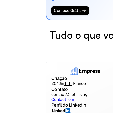
Comece Grátis
Tudo o que vo
Empresa
Criação
2016
in
🇫🇷 France
Contato
contact@netlinking.fr
Contact form
Perfil do LinkedIn