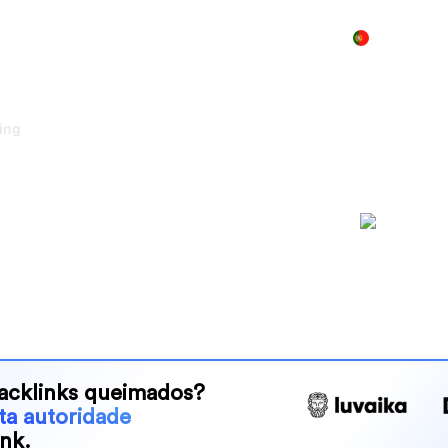
Produto
Preços
Demo
Mais
ing
Link Building
emântico
co e semântico com mais de
de garantida.
acklinks queimados?
lta autoridade
nk.