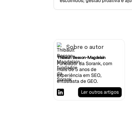
escolhidos; gestão proativa e aj
Sobre o autor
Thibault Besson-Magdelain
Fundador da Sorank, com
mais de 5 anos de
experiência em SEO,
entusiasta de GEO.
Ler outros artigos