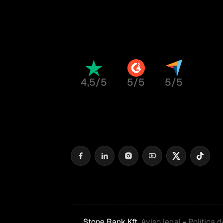
4,5/5
5/5
5/5
Stone Rank Kft.
Aviso legal
-
Política 