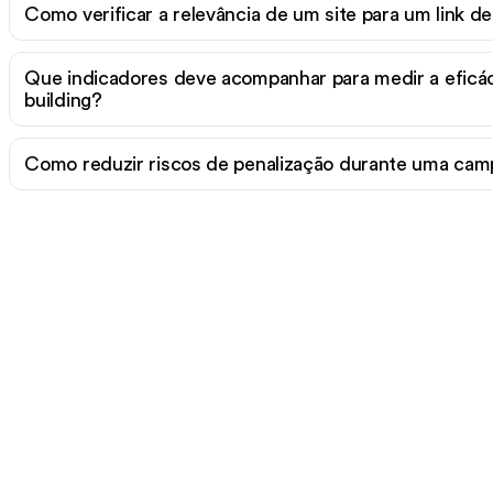
Como verificar a relevância de um site para um link de 
Que indicadores deve acompanhar para medir a eficác
building?
Como reduzir riscos de penalização durante uma camp
to para escalar seu tr
orgânico sem esforço