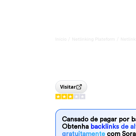
/
/
Início
Netlinking Plateform
Netlink
Plataforma de 
Temático e S
Plataforma de link building temáti
15.000 sites, preços fixos e qualida
Visitar
Cansado de pagar por b
Obtenha
backlinks de a
gratuitamente
com Sora