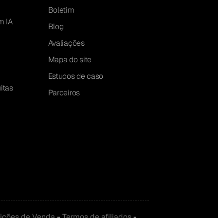
Boletim
m IA
Blog
Avaliações
Mapa do site
Estudos de caso
itas
Parceiros
ições de
Venda
-
Termos de afiliados
-