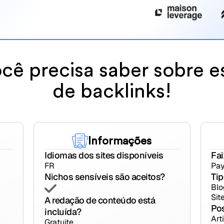
cê precisa saber sobre e
de backlinks!
Informações
Idiomas dos sites disponíveis
Fai
FR
Pay
Nichos sensíveis são aceitos?
Tip
Blo
Sit
A redação de conteúdo está
Po
incluída?
Art
Gratuite