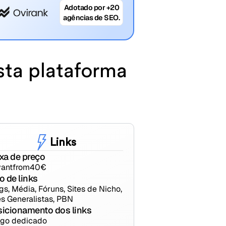
Adotado por +20
agências de SEO.
sta plataforma
Links
xa de preço
ant
from
40
€
o de links
gs, Média, Fóruns, Sites de Nicho,
es Generalistas, PBN
sicionamento dos links
igo dedicado