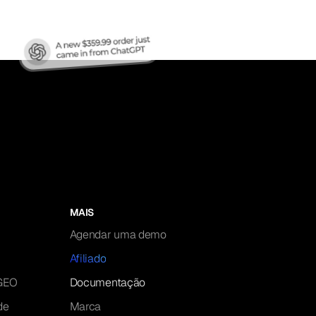
MAIS
Agendar uma demo
Afiliado
 GEO
Documentação
de
Marca