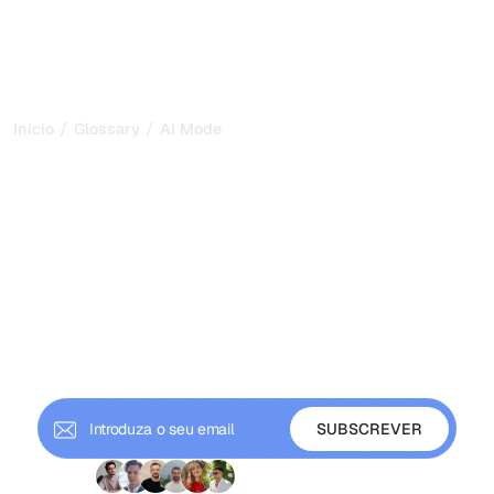
/
/
Início
Glossary
AI Mode
AI Mode: como a
experiência de pesquisa
por IA da Google muda a
visibilidade em 2026
O AI Mode é a experiência de pesquisa da Google
alimentada pelo Gemini que substitui os links azuis por
respostas citadas. Saiba como funciona e como ser
citado.
+ 9000 subscritores