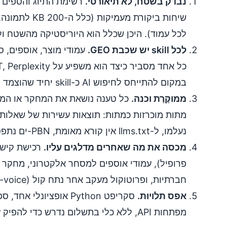
נבדק בשטח, לא תיאורטי.
שיחות ביקורת מעמי
לכל עמוד). היכן שכלל הוא היוריסטיקה מהשטח ול
לכל skill יש שכבת GEO.
עמודי מוצר, אוספים, ס
במקום להתייחס לחיפוש AI כ-skill יחיד שהוצמד מהצד.
ממוקֶרֶת וכנה.
כל טענה נושאת את המחקר או המק
נעלמו, ל-llms.txt אין קורא מאומת, PBN-ים נתפסים. ללא פלצבו.
מכסה את מה שאחרים מדלגים עליו.
רכישת קישו
חברתיות, ופרוטוקול מעקב אחר נתח קול (share-of-voice) שאינו עולה דבר.
אפס תלויות.
סקריפט Python אופציונל
מפתחות API, ללא כלי בתשלום נדרש כדי להפיק ערך.