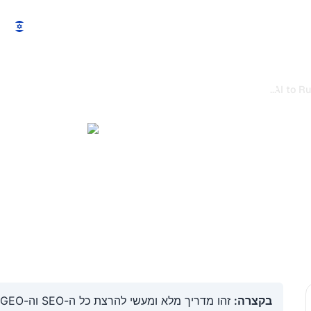
תכונות
מחירים
הדגמה
הדגמה
צור קשר
...
Claude Mythos 5: How to Use the Most Powerful AI to 
Claude My
Use the Most 
Run You
מדריך מלא ומעשי להרצת ה-SEO וה-GEO שלך עם Claude Mythos 5:
27/
בקצרה: