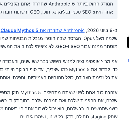
המודל החזק ביותר ש-Anthropic שחרר
אחר חזית: SEO טכני, נטלינקינג, תוכן, GEO ורשתות חברתיות.
ב-9 ביוני 2026,
Anthropic שחררה את
Claude Mythos 5
שלמה מעל Opus. הגרסה שבה הוסרו מגבלות הבטיחו
מוסתר ממנה עבור
SEO ו-GEO
. לא ציפיתי לכתוב את המשפ
ים
כדי לבדוק את Mythos 5 כמו שצריך, ועד סוף ה
את כל זרימת העבודה, כולל ההנחיות האמיתיות, והפכתי אותה
אזהרה כנה אחת לפני 
שלכם, את ההפניות שלכם ואת המבנה שלכם בתוך דקות. כשמש
כשמשתמשים בו ברשלנות, הוא יכול לשבור אתר חי באותה מהי
עותק staging תחילה, בדקו כל שינוי, ושמרו גיבויים.