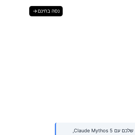
התחברות
נסה בחינם
Mythos, סוכן ה-AI של Sorank שמריץ SEO ו-GEO על פני
חמש חזיתות
זהו מדריך מלא ומעשי להרצת כל ה-SEO וה-GEO שלכם עם Claude Mythos 5,