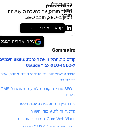
תיבו בסון-מגדלן
מייסד סורנק, עם למעלה מ-5 שנות
ניסיון ב-SEO, חובב GEO.
קראו מאמרים נוספים
עקבו אחרינו בגוגל
Sommaire
קודם כול, התקינו את הערכה: Skills חינמי
ל-SEO ו-GEO עבור Claude
השיטה שמאחורי כל הנחיה: קודם מחקר, אחר
כך כתיבה
1. SEO טכני: ביקורת מלאה, מותאמת ל-CMS
שלכם
מה הביקורת הטכנית באמת מכסה
קריאת זחילה, עיבוד והשאר
Core Web Vitals, במונחים אנושיים
כיצד הוא מסתגל ל-CMS שלכם