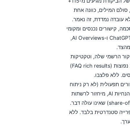
רשימת התיוג והספים של הביקורת מגיעים מ-115+
קות (כלל ה-200 KB לתמונה, סולם המילים, כוונה אחת
א עובדה נמדדת, זה נאמר.
כמה, קישורים נכנסים ומקומי
כל אחד מסביר כיצד הוא משפיע על ChatGPT, Perplexity ו-AI Overviews,
ור הרשמי שלה, וטקטיקות
מתות מוכרזות כמתות: תוצאות עשירות של שאלות נפוצות (FAQ rich results)
רים תפעולית (לא רק ניתוח
פרופיל), עמודי אוספים למסחר אלקטרוני, מחקר הנחיות AI, מיחזור לרשתות
י אחד, ספרייה סטנדרטית בלבד. ללא