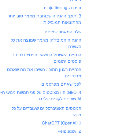
זווית ה-ninja linking
3. תוכן: ההנחיה שכותבת מאמר טוב יותר
מהתוצאות המובילות
שלד המאמר שמנצח
ההנחיה המובילה: מאמר שמנצח את כל
העשרה
הנחיית האשכול הנושאי: הפסיקו לכתוב
פוסטים יתומים
הנחיית רענון התוכן: השיבו את מה שאתם
מפסידים
לפני שאתם מפרסמים
4. GEO: היו מצוטטים על פני חמשת מנועי ה-
AI שעונים לקונים שלכם
המנופים האוניברסליים שעובדים על כל
מנוע
1. ChatGPT (OpenAI)
2. Perplexity