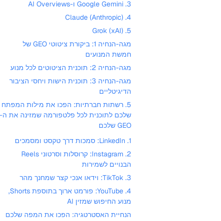
3. Google Gemini ו-AI Overviews
4. Claude (Anthropic)
5. Grok (xAI)
מגה-הנחיה 1: ביקורת ציטוטי GEO של
חמשת המנועים
מגה-הנחיה 2: תוכנית הציטוטים לכל מנוע
מגה-הנחיה 3: תוכנית הישות ויחסי הציבור
הדיגיטליים
5. רשתות חברתיות: הפכו את מילות המפתח
שלכם לתוכנית לכל פלטפורמה שמזינה את ה-
GEO שלכם
1. LinkedIn: סמכות דרך טקסט ומסמכים
2. Instagram: קרוסלות וסרטוני Reels
הבנויים לשמירות
3. TikTok: וידאו אנכי קצר שמחנך מהר
4. YouTube: פורמט ארוך בתוספת Shorts,
מנוע החיפוש שמזין AI
הנחיית האסטרטגיה: הפכו את המפה שלכם