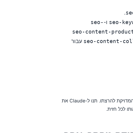
.
se
seo-key
ו-
seo-
seo-content-produc
seo-content-col
עבור
כל חזית שלהלן נוקבת ב-skill שעליו היא נשענת, עם ההנחיה המדויקת להרצתו. תנו ל-Claude את
אותו לכל חזית.