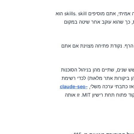
Mythos 5 הוא המוח. כדי לכוון אותו ל-SEO ול-GEO עם מבנה אמיתי, אתם מוסיפים skills. skill הוא
למדת את Claude עבודה מדויקת, כך שהוא עוקב אחר שיטה במקום
ת הרף. נקודת פתיחה מצוינת אם אתם
תר, והנה הסיבה הכנה. עשיתי SEO במשך שש שנים, שתיים מהן בניהול הסוכנות
זיקקתי יותר מ-800 שיחות אחד-על-אחד (115+ מהן ביקורות אתר מלאות) לכדי רשימת
אז כתבתי ערכה משלי,
claude-seo-
, עם Claude Mythos 5: 15 skills, GEO-first, חינמית וקוד פתוח תחת רישיון MIT. זו אותה