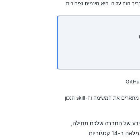
ך הזה עליה. היא חינמית וציבורית.
הערכה כוללת 15 skills. אתם לא משננים פקודות, אתם פשוט מתארים את המשימה וה-skill הנכון
-Claude את הידע של החברה שלכם תחילה,
(ביקורת מלאה ב-14 קטגוריות