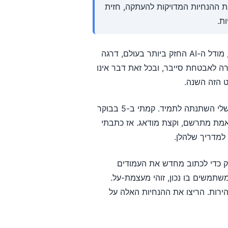
ה. אתם מקבלים את ההנחיות המדויקות להעתקה, חזית
, מודל ה-AI החזק ביותר בעולם, דרגה
ת שמורה לאבטחת סייבר, ובכל זאת דבר אינו
ט הזה השנה.
אני מריץ אופטימיזציה למנועי חיפוש כבר שש שנים, והעבודה שלי השתנתה לתמיד. קמתי ב-5 בבוקר
בוקר הייתי באמת מתרשם, וקצת מודאג. אז כתבתי
 למדריך שלהלן.
שאתם מתחילים. Mythos 5 חזק מספיק כדי לכתוב מחדש את העמודים
תמשים בו נכון, זוהי מעצמת-על.
רות. הריצו את ההנחיות האלה על