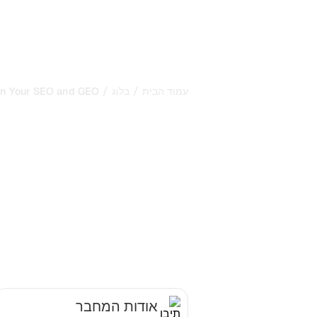
/
/
עמוד הבית
בלוג
Run Your SEO and GEO
thos 5: How to
Powerful AI to
r SEO and GEO
הפקודות המדויקות לטכני, נטלינקינג, תוכן, GEO וסושיאל.
פורסם ב:
29/6/2026
-
עודכן ב:
6/2026
אודות המחבר