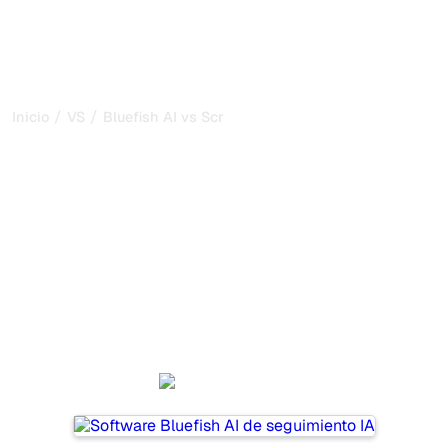
/
/
Inicio
VS
Bluefish AI vs Scrunch AI
Bluefish AI vs Scrunch AI:
mi comparación honesta
para 2026
Bluefish AI and Scrunch AI are two popular tools for
tracking visibility in AI systems, but which one is best for
your needs?
We compare their features, pricing, and benefits to help
you choose the AI SEO tool that fits your strategy.
Bluefish AI