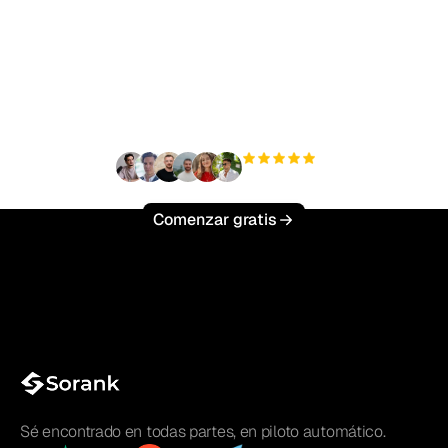
¿Listo para escalar tu
tráfico orgánico sin
esfuerzo?
+3'000
usuarios
Comenzar gratis
Sé encontrado en todas partes, en piloto automático.