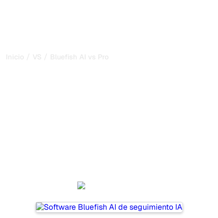
/
/
Inicio
VS
Bluefish AI vs Profound
Bluefish AI vs Profound: mi
comparación honesta para
2026
Bluefish AI and Profound are two popular tools for
tracking visibility in AI systems, but which one is best for
your needs?
We compare their features, pricing, and benefits to help
you choose the AI SEO tool that fits your strategy.
Bluefish AI