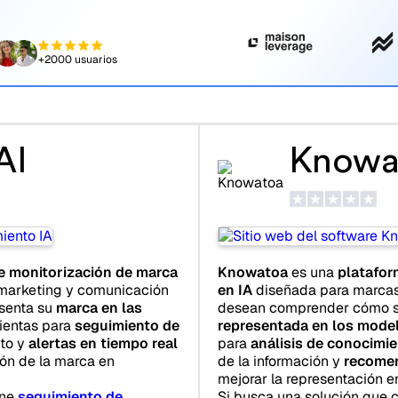
+2000 usuarios
AI
Knowa
e monitorización de marca
Knowatoa
es una
platafor
marketing y comunicación
en IA
diseñada para marcas
senta su
marca en las
desean comprender cómo 
mientas para
seguimiento de
representada en los model
nto y
alertas en tiempo real
para
análisis de conocimi
ón de la marca en
de la información y
recomen
mejorar la representación en
ine
seguimiento de
Si busca una solución que