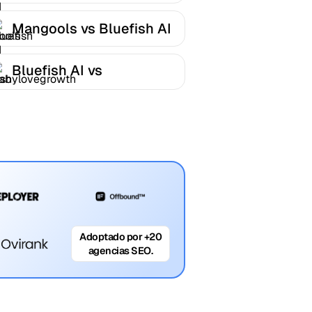
Mangools vs Bluefish AI
Bluefish AI vs
Babylovegrowth
Adoptado por +20
agencias SEO.