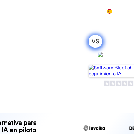
Producto
Precios
Demo
Más
VS
 Knowatoa: mi
Bluefish 
honesta para
pular tools for tracking
ne is best for your needs?
and benefits to help you
 strategy.
rnativa para
 IA en piloto