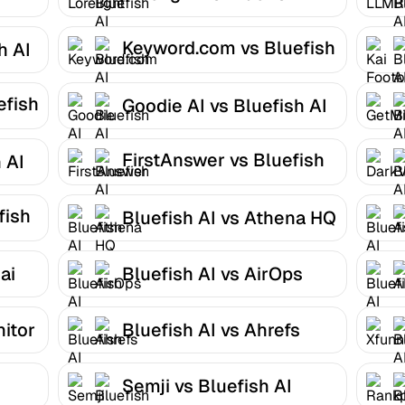
Keyword.com vs Bluefish
h AI
AI
efish
Goodie AI vs Bluefish AI
FirstAnswer vs Bluefish
 AI
AI
fish
Bluefish AI vs Athena HQ
ai
Bluefish AI vs AirOps
nitor
Bluefish AI vs Ahrefs
Semji vs Bluefish AI