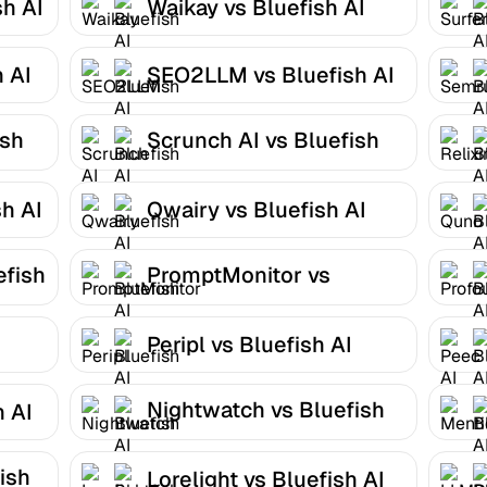
sh AI
Waikay vs Bluefish AI
 AI
SEO2LLM vs Bluefish AI
ish
Scrunch AI vs Bluefish
AI
h AI
Qwairy vs Bluefish AI
efish
PromptMonitor vs
Bluefish AI
Peripl vs Bluefish AI
Nightwatch vs Bluefish
h AI
AI
ish
Lorelight vs Bluefish AI