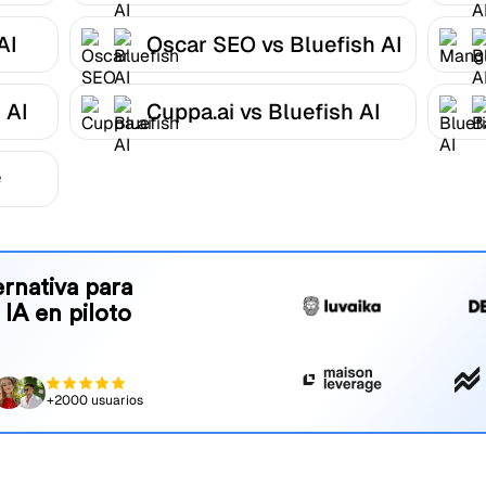
AI
Oscar SEO vs Bluefish AI
 AI
Cuppa.ai vs Bluefish AI
e
rnativa para
 IA en piloto
+2000 usuarios