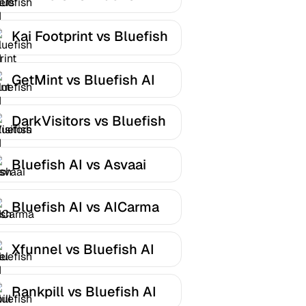
Kai Footprint vs Bluefish
AI
GetMint vs Bluefish AI
DarkVisitors vs Bluefish
AI
Bluefish AI vs Asvaai
Bluefish AI vs AICarma
Xfunnel vs Bluefish AI
Rankpill vs Bluefish AI