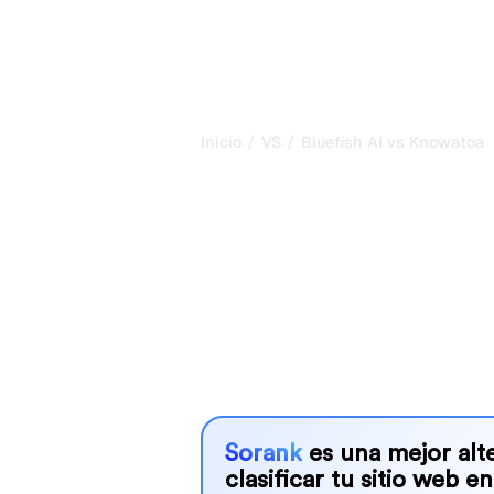
/
/
Inicio
VS
Bluefish AI vs Knowatoa
Bluefish AI vs
comparación 
2026
Bluefish AI and Knowatoa are two po
visibility in AI systems, but which o
We compare their features, pricing, 
choose the AI SEO tool that fits your
Sorank
es una mejor alte
clasificar tu sitio web en