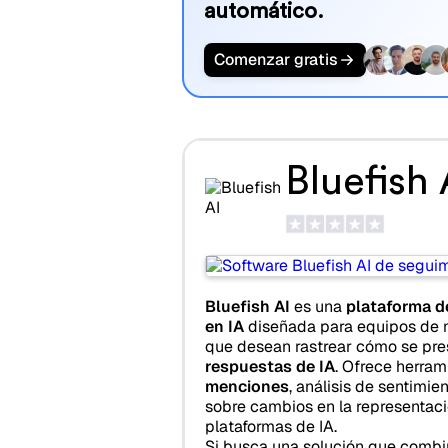
automático.
Comenzar gratis
Bluefish 
Bluefish AI
es una
plataforma d
en IA
diseñada para equipos de 
que desean rastrear cómo se pre
respuestas de IA
. Ofrece herra
menciones
, análisis de sentimie
sobre cambios en la representaci
plataformas de IA.
Si busca una solución que comb