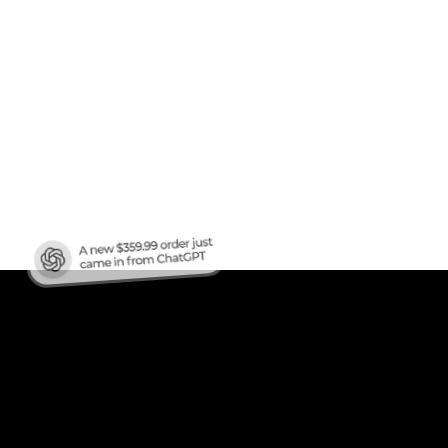
fico
?