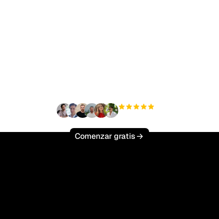
sto para escalar tu trá
orgánico sin esfuerzo
+3'000
usuarios
Comenzar gratis