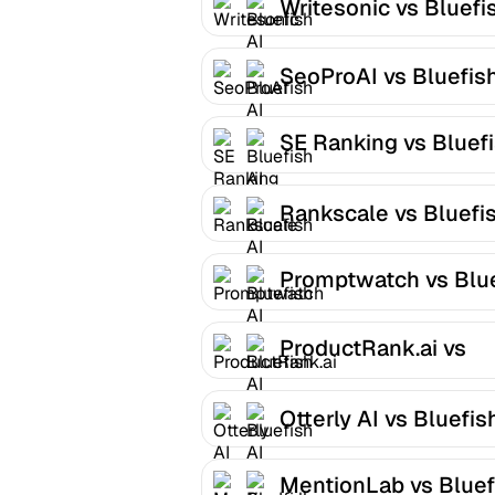
Writesonic vs Bluefi
SeoProAI vs Bluefish
SE Ranking vs Bluef
AI
Rankscale vs Bluefis
Promptwatch vs Blu
AI
ProductRank.ai vs
Bluefish AI
Otterly AI vs Bluefis
MentionLab vs Bluef