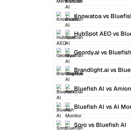
AI
Knowatoa vs Bluefis
HubSpot AEO vs Blu
AI
Geordy.ai vs Bluefish
Brandlight.ai vs Blue
AI
Bluefish AI vs Amion
Bluefish AI vs AI Mo
Soro vs Bluefish AI