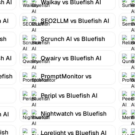
sh AI
Waikay vs Bluefish AI
 AI
SEO2LLM vs Bluefish AI
ish
Scrunch AI vs Bluefish
AI
h AI
Qwairy vs Bluefish AI
efish
PromptMonitor vs
Bluefish AI
Peripl vs Bluefish AI
Nightwatch vs Bluefish
h AI
AI
ish
Lorelight vs Bluefish AI