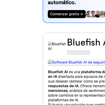
automático.
Comenzar gratis
Bluefish 
Bluefish AI
es una
plataforma d
en IA
diseñada para equipos de 
que desean rastrear cómo se pre
respuestas de IA
. Ofrece herra
menciones
, análisis de sentimie
sobre cambios en la representaci
plataformas de IA.
Si busca una solución que comb