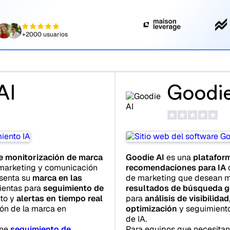
+2000 usuarios
AI
Goodie
e monitorización de marca
Goodie AI
es una
platafor
marketing y comunicación
recomendaciones para IA
senta su
marca en las
de marketing que desean m
mientas para
seguimiento de
resultados de búsqueda g
nto y
alertas en tiempo real
para
análisis de visibilidad
ón de la marca en
optimización
y seguimiento
de IA.
ine
seguimiento de
Para equipos que necesita