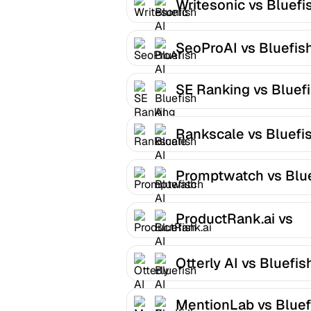
Writesonic vs Bluefi
SeoProAI vs Bluefish
SE Ranking vs Bluef
AI
Rankscale vs Bluefis
Promptwatch vs Blu
AI
ProductRank.ai vs
Bluefish AI
Otterly AI vs Bluefis
MentionLab vs Bluef