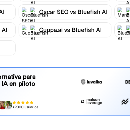
AI
Oscar SEO vs Bluefish AI
 AI
Cuppa.ai vs Bluefish AI
e
rnativa para
 IA en piloto
+2000 usuarios