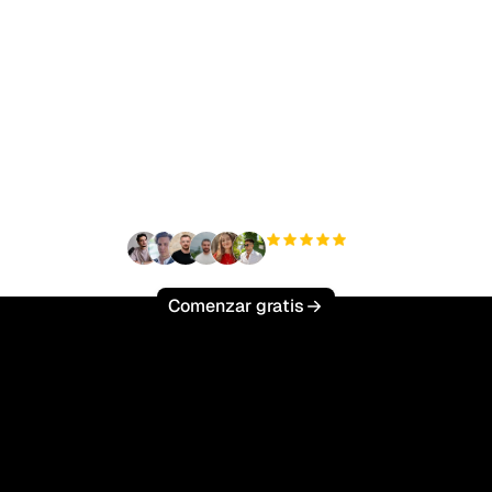
sto para escalar tu trá
orgánico sin esfuerzo
+3'000
usuarios
Comenzar gratis