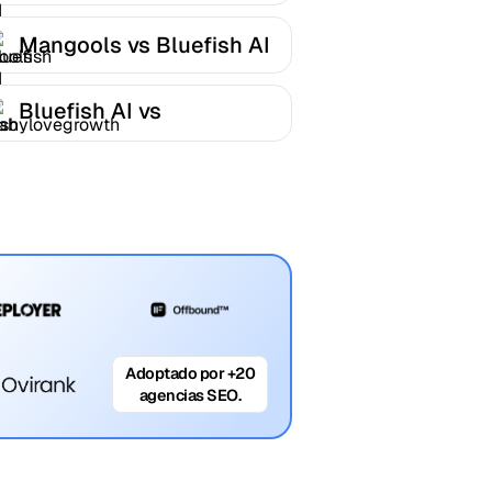
Mangools vs Bluefish AI
Bluefish AI vs
Babylovegrowth
Adoptado por +20
agencias SEO.