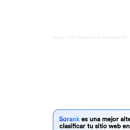
/
/
Inicio
VS
Bluefish AI vs Goodie AI
Bluefish AI vs
comparación 
2026
Bluefish AI and Goodie AI are two po
visibility in AI systems, but which o
We compare their features, pricing, 
choose the AI SEO tool that fits your
Sorank
es una mejor alte
clasificar tu sitio web en