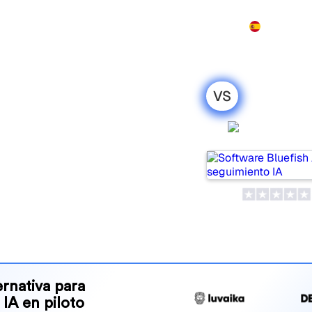
Producto
Precios
Demo
Más
VS
 Goodie AI: mi
Bluefish 
honesta para
pular tools for tracking
ne is best for your needs?
and benefits to help you
 strategy.
rnativa para
 IA en piloto