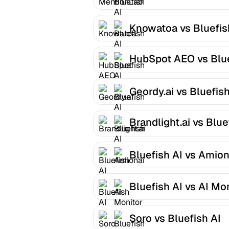
AI
Knowatoa vs Bluefis
HubSpot AEO vs Blu
AI
Geordy.ai vs Bluefish
Brandlight.ai vs Blue
AI
Bluefish AI vs Amion
Bluefish AI vs AI Mo
Soro vs Bluefish AI