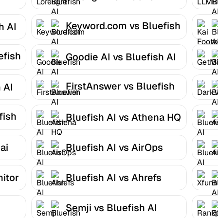
Keyword.com vs Bluefish
h AI
AI
efish
Goodie AI vs Bluefish AI
FirstAnswer vs Bluefish
 AI
AI
fish
Bluefish AI vs Athena HQ
ai
Bluefish AI vs AirOps
nitor
Bluefish AI vs Ahrefs
Semji vs Bluefish AI