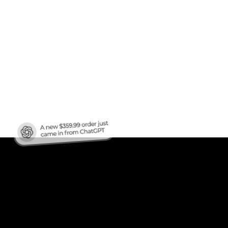
fico
?