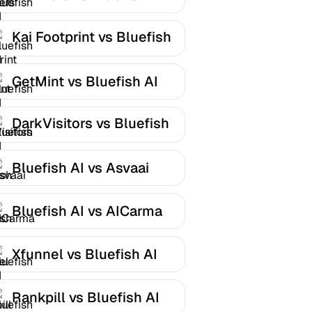
Kai Footprint vs Bluefish
AI
GetMint vs Bluefish AI
DarkVisitors vs Bluefish
AI
Bluefish AI vs Asvaai
Bluefish AI vs AICarma
Xfunnel vs Bluefish AI
Rankpill vs Bluefish AI