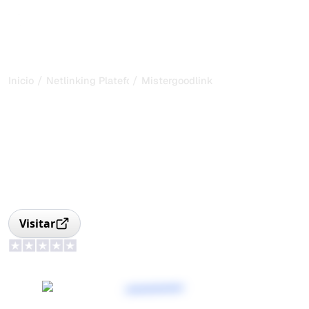
/
/
Inicio
Netlinking Plateform
Mistergoodlink
MisterGoodLink --
Plataforma de Link
Building y Backlinks
MisterGoodLink: plataforma de link building para
comprar/vender backlinks y artículos patrocinados,
redacción incluida, métricas SEO e indexación.
Visitar