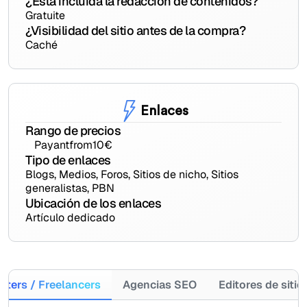
¿Está incluida la redacción de contenidos?
Gratuite
¿Visibilidad del sitio antes de la compra?
Caché
Enlaces
Rango de precios
Payant
from
10
€
Tipo de enlaces
Blogs, Medios, Foros, Sitios de nicho, Sitios
generalistas, PBN
Ubicación de los enlaces
Artículo dedicado
eters / Freelancers
Agencias SEO
Editores de siti