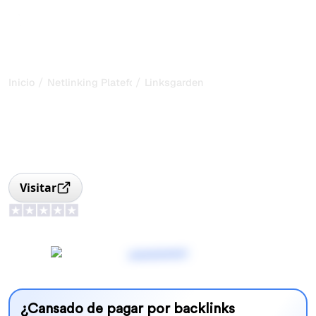
/
/
Inicio
Netlinking Plateform
Linksgarden
Linksgarden: Backlinks
Exclusivos
Linksgarden: plataforma de compra de backlinks
exclusivos con gestión de proyectos y discreción.
Visitar
¿Cansado de pagar por backlinks