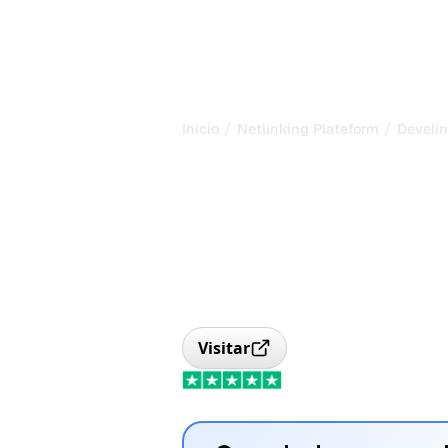
/
/
Inicio
Netlinking Plateform
Develi
Develink v3: R
netlinking y
acompañamie
Develink v3, especialista en netlink
editores, acompañamiento humano y
para su SEO.
Visitar