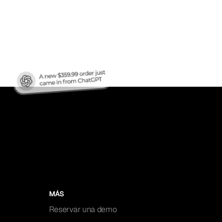
fico
?
MÁS
Reservar una demo