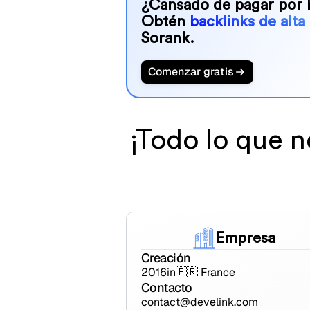
¿Cansado de pagar por 
Obtén
backlinks de alta
Sorank.
Comenzar gratis
¡Todo lo que n
Empresa
Creación
2016
in
🇫🇷 France
Contacto
contact@develink.com