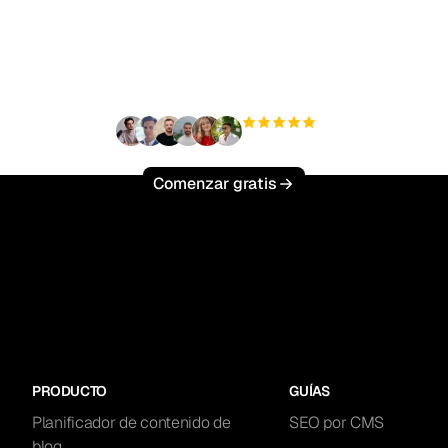
sto para escalar tu trá
orgánico sin esfuerzo
+3'000
usuarios
Comenzar gratis
PRODUCTO
GUÍAS
Planificador de contenido de
SEO por CMS
blog