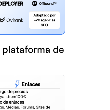
Adoptado por
+20 agencias
SEO.
a plataforma de
Enlaces
ngo de precios
yant
from
100
€
o de enlaces
gs, Médias, Forums, Sites de