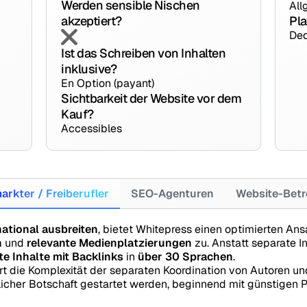
Werden sensible Nischen
All
akzeptiert?
Pla
Ded
Ist das Schreiben von Inhalten
inklusive?
En Option (payant)
Sichtbarkeit der Website vor dem
Kauf?
Accessibles
arkter / Freiberufler
SEO-Agenturen
Website-Betr
national ausbreiten
, bietet Whitepress einen optimierten Ansa
n
und
relevante Medienplatzierungen
zu. Anstatt separate I
rte Inhalte mit Backlinks
in
über 30 Sprachen
.
iert die Komplexität der separaten Koordination von Autoren
icher Botschaft gestartet werden, beginnend mit günstigen Pa