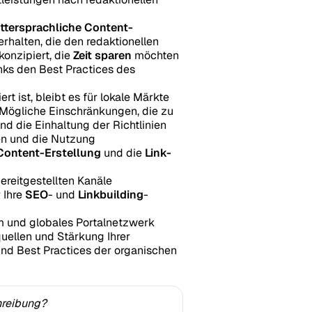
ttersprachliche Content-
erhalten, die den redaktionellen
onzipiert, die
Zeit sparen
möchten
inks den Best Practices des
t ist, bleibt es für lokale Märkte
Mögliche Einschränkungen, die zu
 die Einhaltung der Richtlinien
en und die Nutzung
Content-Erstellung
und die
Link-
ereitgestellten Kanäle
 Ihre
SEO
- und
Linkbuilding
-
rm und globales Portalnetzwerk
quellen und Stärkung Ihrer
und Best Practices der organischen
hreibung?