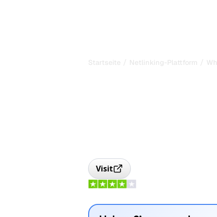
/
/
Startseite
Netlinking-Plattform
Wh
WhitePress: L
und SEO-Cont
Plattform
WhitePress: Linkbuilding- und SEO-
Veröffentlichung von Artikeln und zu
internationaler Links.
Visit