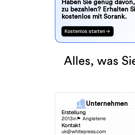
Haben Sie genug davon, 
zu bezahlen? Erhalten S
kostenlos mit Sorank.
Kostenlos starten
Alles, was Si
Unternehmen
Erstellung
2013
in
🏴󠁧󠁢󠁥󠁮󠁧󠁿 Angleterre
Kontakt
uk@whitepress.com