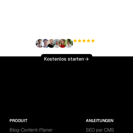
ereit, Ihren organisch
ffic mühelos zu skalie
+3'000
Nutzer
Kostenlos starten
PRODUIT
ANLEITUNGEN
Blog-Content-Planer
SEO par CMS