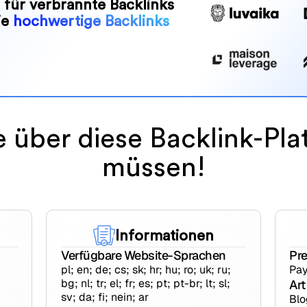
für verbrannte Backlinks
ie
hochwertige Backlinks
e über diese Backlink-Pl
müssen!
Informationen
Verfügbare Website-Sprachen
Pr
pl; en; de; cs; sk; hr; hu; ro; uk; ru;
Pay
bg; nl; tr; el; fr; es; pt; pt-br; lt; sl;
Art
sv; da; fi; nein; ar
Blo