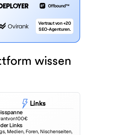
Vertraut von +20
SEO-Agenturen.
attform wissen
Links
eisspanne
ant
von
100
€
 der Links
gs, Medien, Foren, Nischenseiten,