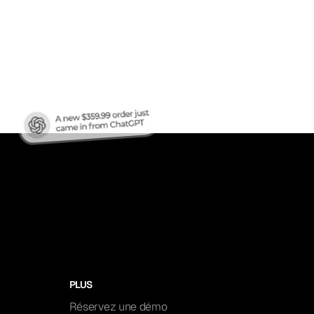
en
ren?
PLUS
Réservez une démo