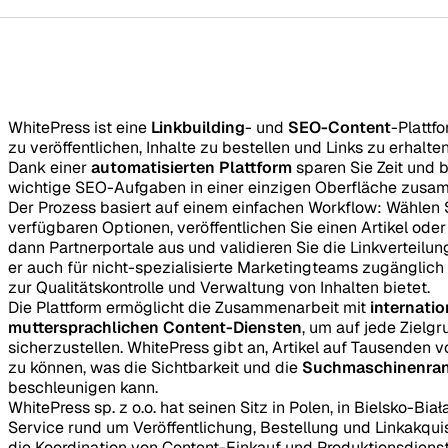
WhitePress ist eine
Linkbuilding
- und
SEO-Content
-Plattfo
zu veröffentlichen, Inhalte zu bestellen und Links zu erhalten
Dank einer
automatisierten Plattform
sparen Sie Zeit und 
wichtige SEO-Aufgaben in einer einzigen Oberfläche zusa
Der Prozess basiert auf einem einfachen Workflow: Wählen 
verfügbaren Optionen, veröffentlichen Sie einen Artikel oder
dann Partnerportale aus und validieren Sie die Linkverteilung
er auch für nicht-spezialisierte Marketingteams zugänglich 
zur Qualitätskontrolle und Verwaltung von Inhalten bietet.
Die Plattform ermöglicht die Zusammenarbeit mit
internati
muttersprachlichen Content-Diensten
, um auf jede Zielg
sicherzustellen. WhitePress gibt an, Artikel auf Tausenden v
zu können, was die Sichtbarkeit und die
Suchmaschinenran
beschleunigen kann.
WhitePress sp. z o.o. hat seinen Sitz in Polen, in Bielsko-Biał
Service rund um Veröffentlichung, Bestellung und Linkakqui
die Koordination von Content-Einkauf und Produktionsdiens