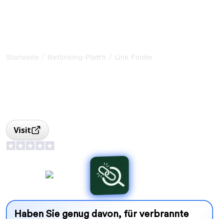
/
/
Startseite
Netlinking-Plattform
Link Finder
Link Finder: Linkbuilding-
Vergleich und Preise
Vergleichen Sie über 300.000 Seiten und finden Sie den
besten Preis auf 30 Linkbuilding-Marktplätzen.
Visit
Haben Sie genug davon, für verbrannte