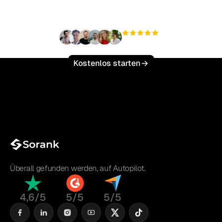
skalieren?
+3'000
Nutzer
Kostenlos starten
Überall gefunden werden, auf Autopilot.
4,6/5
5/5
5/5