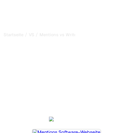
/
/
Startseite
VS
Mentions vs Writesonic
Mentions vs Writesonic:
mein ehrlicher Vergleich
für 2026
Mentions und Writesonic sind zwei beliebte Tools, um die
Sichtbarkeit in KI-Systemen zu verfolgen, aber welches
passt besser zu Ihren Bedürfnissen?
Wir vergleichen Funktionen, Preise und Vorteile, damit Sie
das KI-SEO-Tool wählen können, das am besten zu Ihrer
Strategie passt.
Mentions