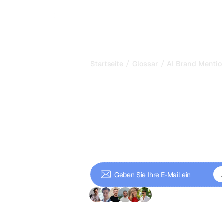
P
/
/
Startseite
Glossar
AI Brand Menti
AI Brand Ment
man 2026 in K
genannt wird
AI Brand Mentions sind die Moment
Ihre Marke in ihren Antworten nennen
über die KI-Suche hinweg verfolgen,
+9 000 Abonnente