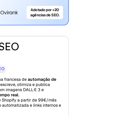
Adotado por +20
agências de SEO.
 SEO
ma francesa de
automação de
escreve, otimiza e publica
om imagens DALL·E 3 e
empo real
.
 Shopify a partir de 99€/mês
 automatizada e links internos e