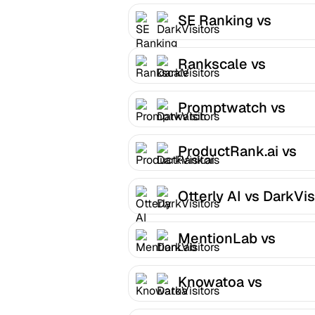
SE Ranking vs
DarkVisitors
Rankscale vs
DarkVisitors
Promptwatch vs
DarkVisitors
ProductRank.ai vs
DarkVisitors
Otterly AI vs DarkVis
MentionLab vs
DarkVisitors
Knowatoa vs
DarkVisitors