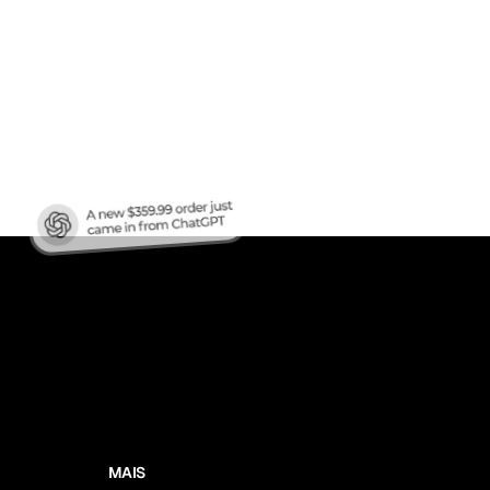
áfego
?
MAIS