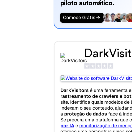
piloto automático.
Comece Grátis
DarkVisit
DarkVisitors
é uma ferramenta e
rastreamento de crawlers e bot
site. Identifica quais modelos d
indexam o seu conteúdo, ajudand
a
proteção de dados
face à ind
Se procura uma plataforma que
por IA
e
monitorização de mençõ
oferece uma perspetiva única s