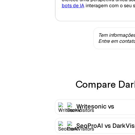
bots de IA
interagem com o seu si
Tem informações
Entre em contat
Compare DarkV
Writesonic vs
DarkVisitors
SeoProAI vs DarkVis