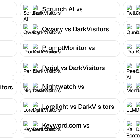
Scrunch AI vs
DarkVisitors
Qwairy vs DarkVisitors
PromptMonitor vs
DarkVisitors
Peripl vs DarkVisitors
Nightwatch vs
itors
DarkVisitors
Lorelight vs DarkVisitors
Keyword.com vs
DarkVisitors