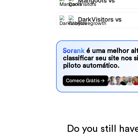
Mangools vs
DarkVisitors
DarkVisitors vs
Babylovegrowth
Sorank
é uma melhor alt
classificar seu site nos 
piloto automático.
Comece Grátis
Do you still ha