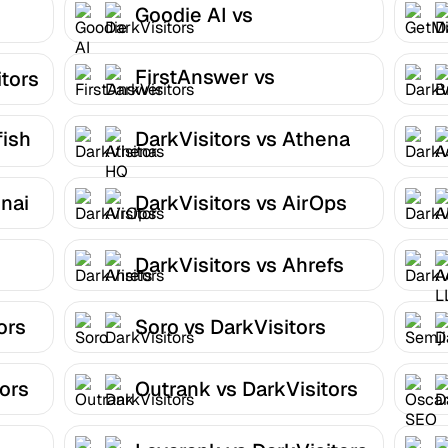
Goodie AI vs
DarkVisitors
FirstAnswer vs
itors
DarkVisitors
fish
DarkVisitors vs Athena
HQ
nai
DarkVisitors vs AirOps
DarkVisitors vs Ahrefs
ors
Soro vs DarkVisitors
tors
Outrank vs DarkVisitors