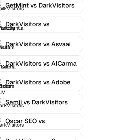
GetMint vs DarkVisitors
DarkVisitors vs
Brandlight.ai
DarkVisitors vs Asvaai
DarkVisitors vs AICarma
DarkVisitors vs Adobe
LLM Optimizer
Semji vs DarkVisitors
Oscar SEO vs
DarkVisitors