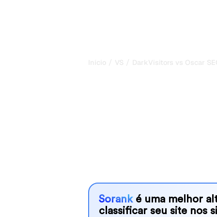
/
/
Início
VS
DarkVisitors vs Oscar S
DarkVisitors v
minha compar
para 2026
DarkVisitors and Oscar SEO are two 
visibility in AI systems, but which o
We compare their features, pricing, 
choose the AI SEO tool that fits your
Sorank
é uma melhor alt
classificar seu site nos 