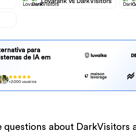
Lovarank vs DarkVisitors
ernativa para
sistemas de IA em
+2.000 usuários
ve questions about DarkVisitors