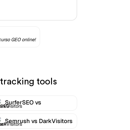
urso GEO online!
tracking tools
SurferSEO vs
DarkVisitors
Semrush vs DarkVisitors