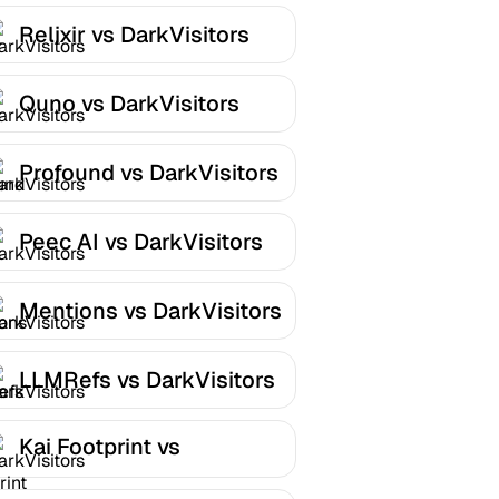
Relixir vs DarkVisitors
Quno vs DarkVisitors
Profound vs DarkVisitors
Peec AI vs DarkVisitors
Mentions vs DarkVisitors
LLMRefs vs DarkVisitors
Kai Footprint vs
DarkVisitors