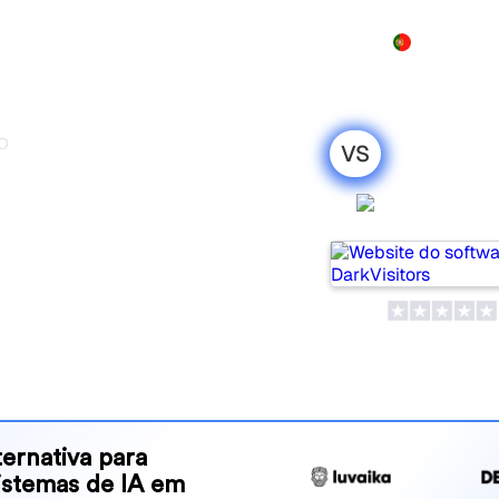
Produto
Preços
Demo
Mais
EO
VS
s Oscar SEO:
DarkVisit
ação honesta
popular tools for tracking
ne is best for your needs?
and benefits to help you
 strategy.
ernativa para
sistemas de IA em