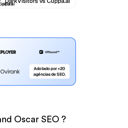
DarkVisitors vs Cuppa.ai
Adotado por +20
agências de SEO.
 and Oscar SEO ?