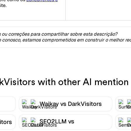
te.
 ou correções para compartilhar sobre esta descrição?
o conosco, estamos comprometidos em construir o melhor rec
isitors with other AI mention 
Waikay vs DarkVisitors
SEO2LLM vs
itors
DarkVisitors