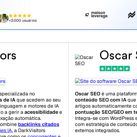
+2.000 usuários
ors
Oscar
specializada no
Oscar SEO
é uma platafor
s de IA
que acedem ao seu
conteúdo SEO com IA
que 
e linguagem e motores de IA
artigos automaticamente c
o a gerir a
acessibilidade
e
pontuação SEO/GEO em t
exação automática.
Integra-se com WordPress e
 combine
backlinks citados
com estratégia de conteúdo
es IA
, a DarkVisitors
externos integrados.
obre como os
concorrentes e