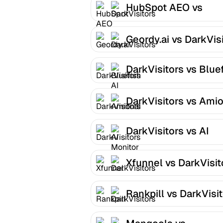
HubSpot AEO vs
DarkVisitors
Geordy.ai vs DarkVis
DarkVisitors vs Blue
AI
DarkVisitors vs Amio
DarkVisitors vs AI
Monitor
Xfunnel vs DarkVisit
Rankpill vs DarkVisi