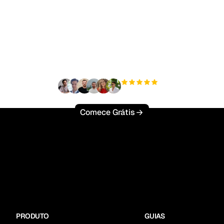
to para escalar seu tr
orgânico sem esforço
+3'000
usuários
Comece Grátis
PRODUTO
GUIAS