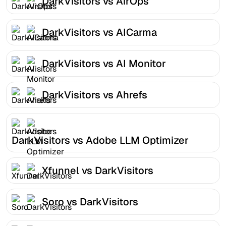
DarkVisitors vs AirOps
DarkVisitors vs AICarma
DarkVisitors vs AI Monitor
DarkVisitors vs Ahrefs
DarkVisitors vs Adobe LLM Optimizer
Xfunnel vs DarkVisitors
Soro vs DarkVisitors