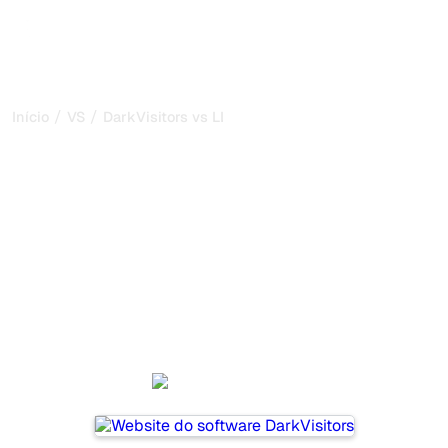
/
/
Início
VS
DarkVisitors vs LLMRefs
DarkVisitors vs LLMRefs:
minha comparação
honesta para 2026
DarkVisitors and LLMRefs are two popular tools for
tracking visibility in AI systems, but which one is best for
your needs?
We compare their features, pricing, and benefits to help
you choose the AI SEO tool that fits your strategy.
DarkVisitors