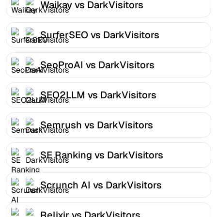
Waikay vs DarkVisitors
SurferSEO vs DarkVisitors
SeoProAI vs DarkVisitors
SEO2LLM vs DarkVisitors
Semrush vs DarkVisitors
SE Ranking vs DarkVisitors
Scrunch AI vs DarkVisitors
Relixir vs DarkVisitors