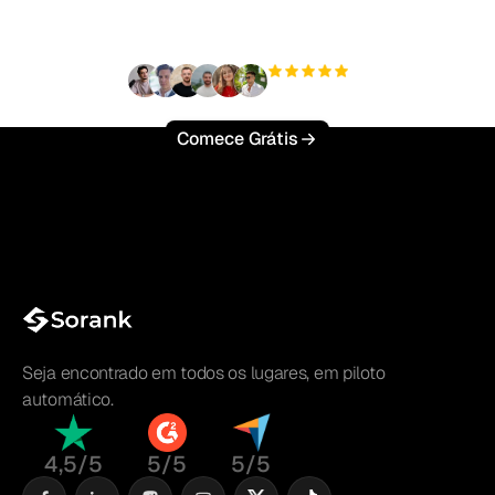
esforço?
+3'000
usuários
Comece Grátis
Seja encontrado em todos os lugares, em piloto
automático.
4,5/5
5/5
5/5