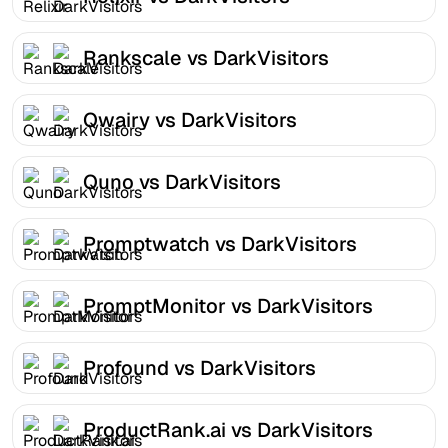
Rankscale vs DarkVisitors
Qwairy vs DarkVisitors
Quno vs DarkVisitors
Promptwatch vs DarkVisitors
PromptMonitor vs DarkVisitors
Profound vs DarkVisitors
ProductRank.ai vs DarkVisitors