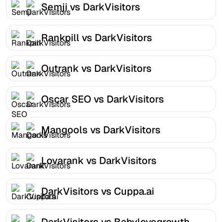
Semji vs DarkVisitors
Rankpill vs DarkVisitors
Outrank vs DarkVisitors
Oscar SEO vs DarkVisitors
Mangools vs DarkVisitors
Lovarank vs DarkVisitors
DarkVisitors vs Cuppa.ai
DarkVisitors vs Babylovegrowth