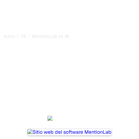
/
/
Inicio
VS
MentionLab vs Waikay
MentionLab vs Waikay: mi
comparación honesta para
2026
MentionLab and Waikay are two popular tools for tracking
visibility in AI systems, but which one is best for your
needs?
We compare their features, pricing, and benefits to help
you choose the AI SEO tool that fits your strategy.
MentionLab