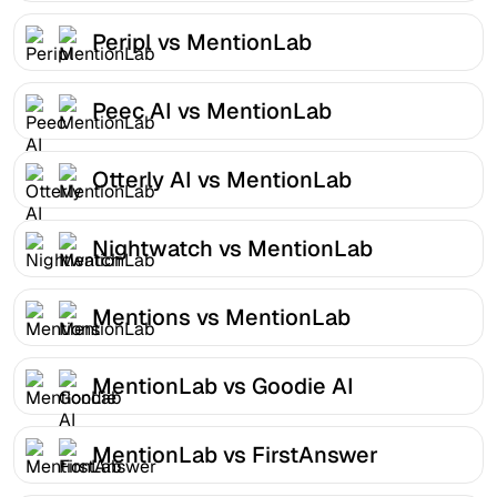
Peripl vs MentionLab
Peec AI vs MentionLab
Otterly AI vs MentionLab
Nightwatch vs MentionLab
Mentions vs MentionLab
MentionLab vs Goodie AI
MentionLab vs FirstAnswer