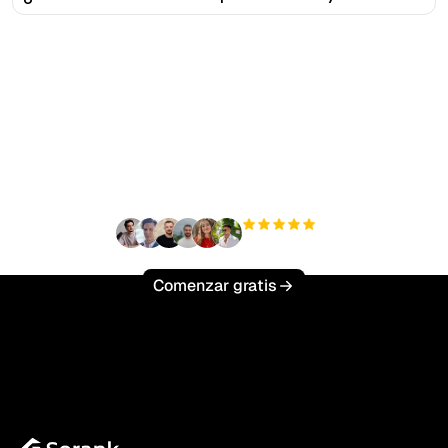
¿Listo para escalar tu
tráfico orgánico sin
esfuerzo?
+3'000
usuarios
Comenzar gratis