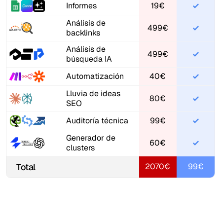
Informes
19€
Análisis de
499€
backlinks
Análisis de
499€
búsqueda IA
Automatización
40€
Lluvia de ideas
80€
SEO
Auditoría técnica
99€
Generador de
60€
clusters
Total
2070€
99€