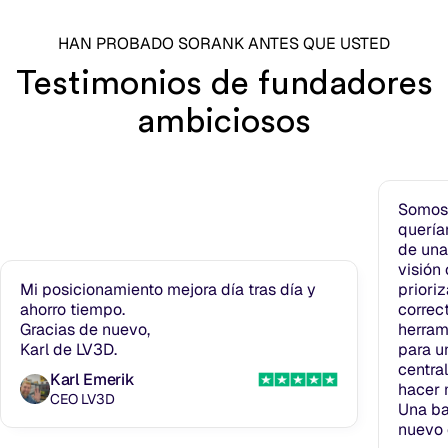
HAN PROBADO SORANK ANTES QUE USTED
Testimonios de fundadores
ambiciosos
Somos 
quería
de una
visión 
Mi posicionamiento mejora día tras día y
priori
ahorro tiempo.
correc
Gracias de nuevo,
herram
Karl de LV3D.
para u
centra
Karl Emerik
hacer 
CEO LV3D
Una ba
nuevo 