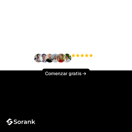
¿Listo para escalar tu
tráfico orgánico sin
esfuerzo?
+3'000
usuarios
Comenzar gratis