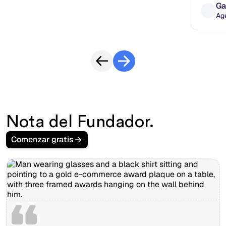
Ga
Ag
Nota del Fundador.
Comenzar gratis