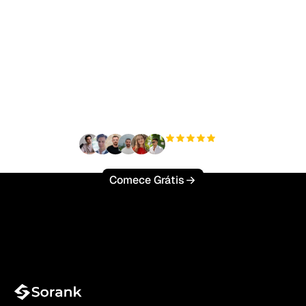
Pronto para escalar seu
tráfego orgânico sem
esforço?
+3'000
usuários
Comece Grátis