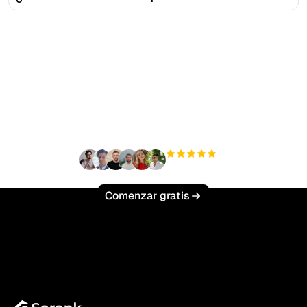
¿Listo para escalar tu
tráfico orgánico sin
esfuerzo?
+3'000
usuarios
Comenzar gratis