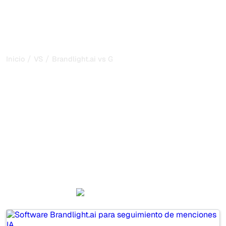
/
/
Inicio
VS
Brandlight.ai vs Goodie AI
Brandlight.ai vs Goodie AI:
mi comparación honesta
para 2026
Brandlight.ai and Goodie AI are two popular tools for
tracking visibility in AI systems, but which one is best for
your needs?
We compare their features, pricing, and benefits to help
you choose the AI SEO tool that fits your strategy.
Brandlight.ai