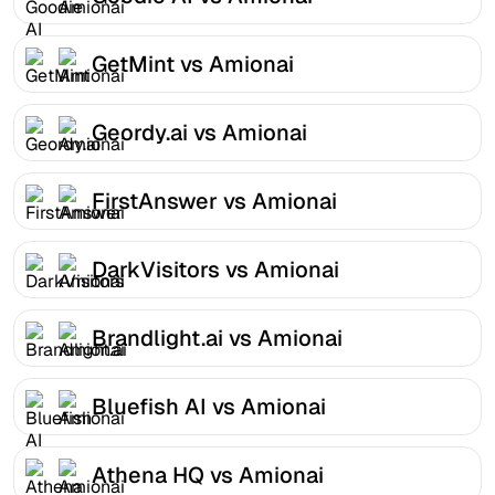
GetMint vs Amionai
Geordy.ai vs Amionai
FirstAnswer vs Amionai
DarkVisitors vs Amionai
Brandlight.ai vs Amionai
Bluefish AI vs Amionai
Athena HQ vs Amionai