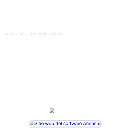
/
/
Inicio
VS
Amionai vs Quno
Amionai vs Quno: mi
comparación honesta para
2026
Amionai and Quno are two popular tools for tracking
visibility in AI systems, but which one is best for your
needs?
We compare their features, pricing, and benefits to help
you choose the AI SEO tool that fits your strategy.
Amionai