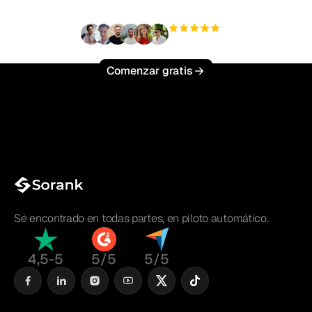
+3'000
usuarios
Comenzar gratis
Sé encontrado en todas partes, en piloto automático.
4,5-5
5/5
5/5