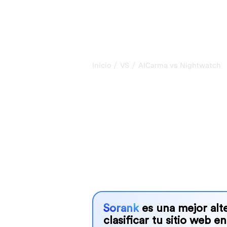
/
/
Inicio
VS
AICarma vs Nightwatch
AICarma vs Ni
comparación 
2026
AICarma and Nightwatch are two popu
visibility in AI systems, but which o
We compare their features, pricing, 
choose the AI SEO tool that fits your
Sorank
es una mejor alte
clasificar tu sitio web en