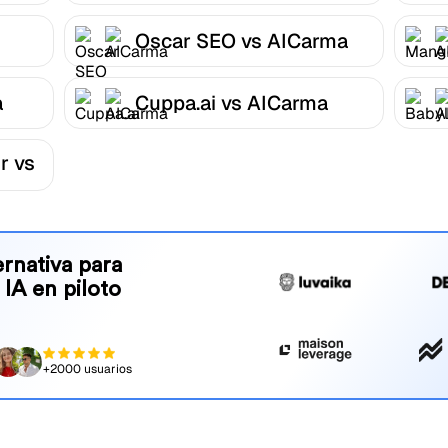
Oscar SEO vs AICarma
a
Cuppa.ai vs AICarma
r vs
rnativa para
 IA en piloto
+2000 usuarios