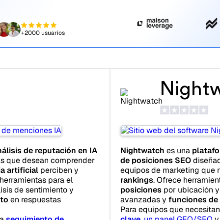
+2000 usuarios
Night
álisis de reputación en IA
Nightwatch
es una
plataf
as que desean comprender
de posiciones SEO
diseñad
 artificial
perciben y
equipos de marketing que 
herramientas para el
rankings
. Ofrece herramie
lisis de sentimiento y
posiciones
por ubicación y 
nto
en respuestas
avanzadas y
funciones de
Para equipos que necesita
ca
seguimiento de
clave
,
un panel GEO/SEO