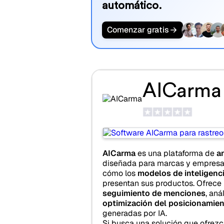
automático.
Comenzar gratis
AICarma
AICarma
es una plataforma de
an
diseñada para marcas y empres
cómo los
modelos de inteligencia
presentan sus productos. Ofrece 
seguimiento de menciones
, aná
optimización del posicionamie
generadas por IA.
Si busca una solución que ofrez