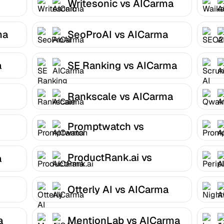
Writesonic vs AICarma
ma
SeoProAI vs AICarma
a
SE Ranking vs AICarma
Rankscale vs AICarma
Promptwatch vs
AICarma
ProductRank.ai vs
a
AICarma
Otterly AI vs AICarma
a
MentionLab vs AICarma