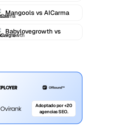
Mangools vs AICarma
Babylovegrowth vs
AICarma
Adoptado por +20
agencias SEO.