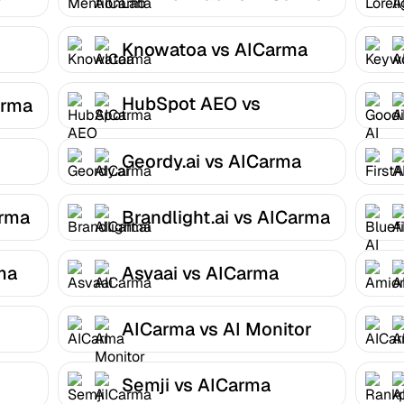
Knowatoa vs AICarma
HubSpot AEO vs
arma
AICarma
Geordy.ai vs AICarma
arma
Brandlight.ai vs AICarma
ma
Asvaai vs AICarma
AICarma vs AI Monitor
Semji vs AICarma