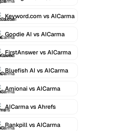
Keyword.com vs AICarma
Goodie AI vs AICarma
FirstAnswer vs AICarma
Bluefish AI vs AICarma
Amionai vs AICarma
AICarma vs Ahrefs
Rankpill vs AICarma