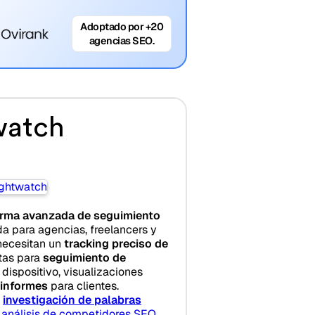
Adoptado por +20
agencias SEO.
watch
orma avanzada de seguimiento
a para agencias, freelancers y
necesitan un
tracking preciso de
ntas para
seguimiento de
dispositivo, visualizaciones
 informes
para clientes.
n
investigación de palabras
y
análisis de competidores SEO
,