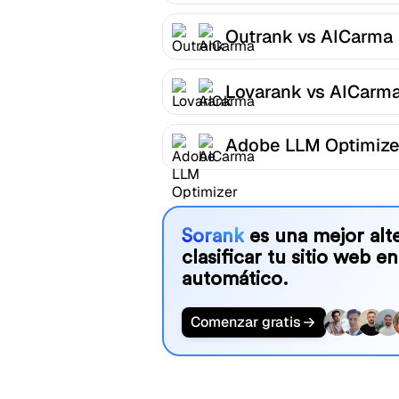
Outrank vs AICarma
Lovarank vs AICarm
Adobe LLM Optimize
AICarma
Sorank
es una mejor alte
clasificar tu sitio web en
automático.
Comenzar gratis