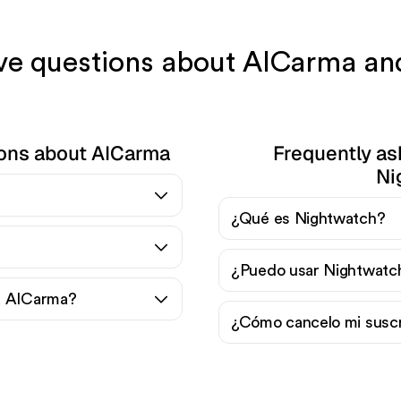
ave questions about AICarma a
ions about AICarma
Frequently as
Ni
¿Qué es Nightwatch?
¿Puedo usar Nightwatch
a AICarma?
¿Cómo cancelo mi suscr