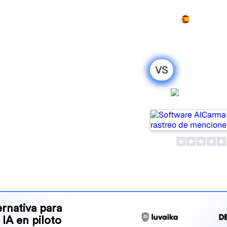
Producto
Precios
Demo
Más
VS
ghtwatch: mi
AICarm
honesta para
lar tools for tracking
ne is best for your needs?
and benefits to help you
 strategy.
rnativa para
 IA en piloto