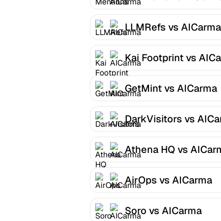
LLMRefs vs AICarma
Kai Footprint vs AIC
GetMint vs AICarma
DarkVisitors vs AIC
Athena HQ vs AICar
AirOps vs AICarma
Soro vs AICarma