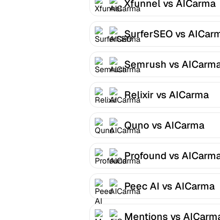
Xfunnel vs AICarma
SurferSEO vs AICar
Semrush vs AICarm
Relixir vs AICarma
Quno vs AICarma
Profound vs AICarm
Peec AI vs AICarma
Mentions vs AICarm