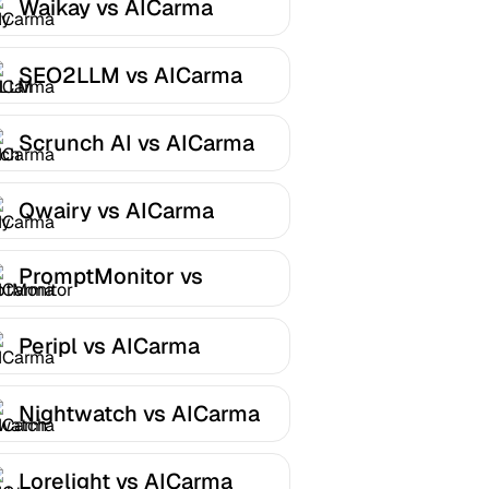
Waikay vs AICarma
SEO2LLM vs AICarma
Scrunch AI vs AICarma
Qwairy vs AICarma
PromptMonitor vs
AICarma
Peripl vs AICarma
Nightwatch vs AICarma
Lorelight vs AICarma