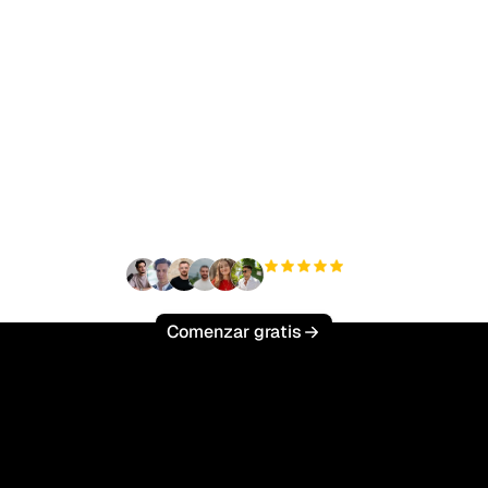
sto para escalar tu trá
orgánico sin esfuerzo
+3'000
usuarios
Comenzar gratis