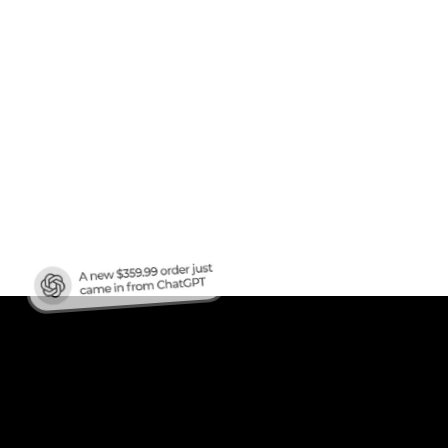
fico
?