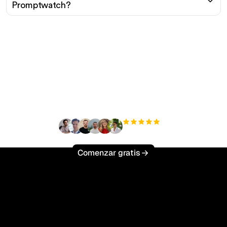
Promptwatch?
¿Listo para escalar tu
tráfico orgánico sin
esfuerzo?
+3'000
usuarios
Comenzar gratis