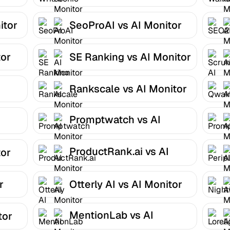
itor
SeoProAI vs AI Monitor
tor
SE Ranking vs AI Monitor
Rankscale vs AI Monitor
Promptwatch vs AI
Monitor
ProductRank.ai vs AI
tor
Monitor
r
Otterly AI vs AI Monitor
MentionLab vs AI
tor
Monitor