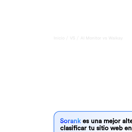
/
/
Inicio
VS
AI Monitor vs Waikay
AI Monitor vs 
comparación 
2026
AI Monitor and Waikay are two popular
in AI systems, but which one is best
We compare their features, pricing, 
choose the AI SEO tool that fits your
Sorank
es una mejor alte
clasificar tu sitio web en