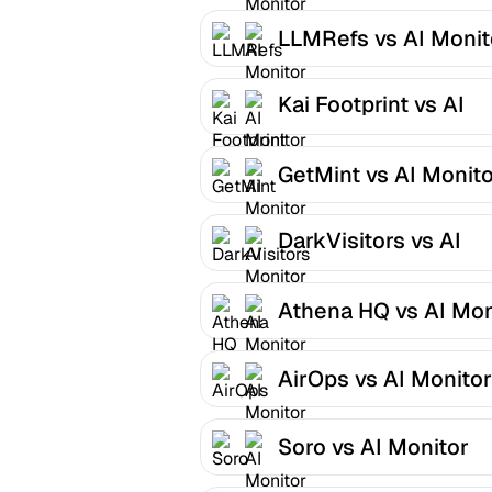
LLMRefs vs AI Monit
Kai Footprint vs AI
Monitor
GetMint vs AI Monit
DarkVisitors vs AI
Monitor
Athena HQ vs AI Mon
AirOps vs AI Monitor
Soro vs AI Monitor