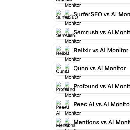
SurferSEO vs AI Mon
Semrush vs AI Moni
Relixir vs AI Monitor
Quno vs AI Monitor
Profound vs AI Moni
Peec AI vs AI Monito
Mentions vs AI Moni