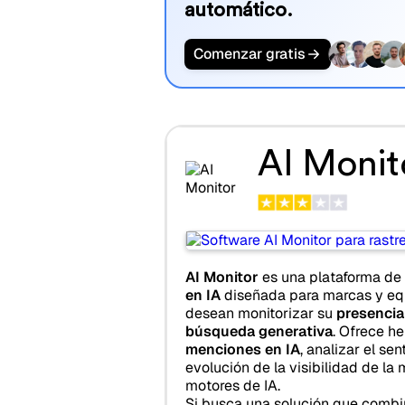
automático.
Comenzar gratis
AI Monit
AI Monitor
es una plataforma de
en IA
diseñada para marcas y eq
desean monitorizar su
presencia
búsqueda generativa
. Ofrece he
menciones en IA
, analizar el sen
evolución de la visibilidad de la 
motores de IA.
Si busca una solución que comb