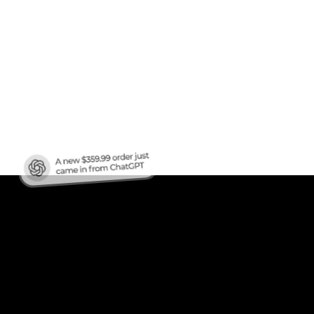
fico
?