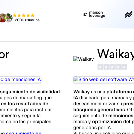
+2000 usuarios
or
Waika
seguimiento de visibilidad
Waikay
es una
plataforma 
uipos de marketing que
IA
diseñada para marcas y p
 en los resultados de
desean monitorizar su
pres
rramientas para rastrear
búsqueda generativos
. Of
timiento y seguir la
seguimiento de
menciones 
marca en los principales
marca y
optimización del 
generadas por IA.
ine
seguimiento de
Si busca una solución que 