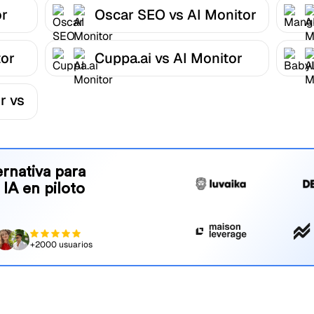
or
Oscar SEO vs AI Monitor
tor
Cuppa.ai vs AI Monitor
r vs
rnativa para
 IA en piloto
+2000 usuarios