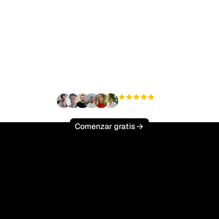
sto para escalar tu trá
orgánico sin esfuerzo
+3'000
usuarios
Comenzar gratis