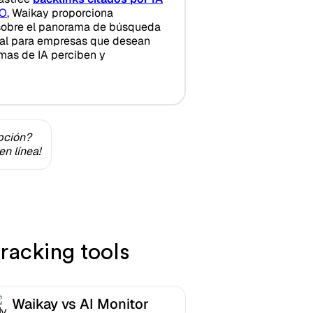
EO
, Waikay proporciona
 sobre el panorama de búsqueda
deal para empresas que desean
mas de IA perciben y
pción?
n línea!
racking tools
Waikay vs AI Monitor