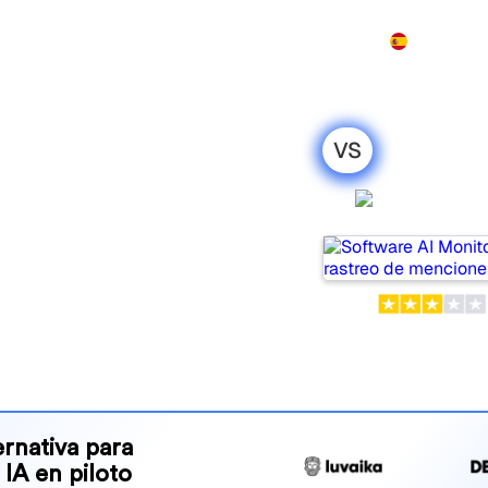
Producto
Precios
Demo
Más
VS
Waikay: mi
AI Monit
honesta para
 tools for tracking visibility
 for your needs?
and benefits to help you
 strategy.
rnativa para
 IA en piloto