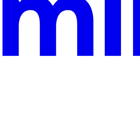
This documentation is built and hosted on Mintlify, a developer
documentation platform
Sur cette page
Pourquoi IONOS MyWebsite a besoin d’un blog hébergé
La solution simple : héberger votre blog sur Sorank
Créez un lien depuis votre site IONOS MyWebsite
Questions fréquentes