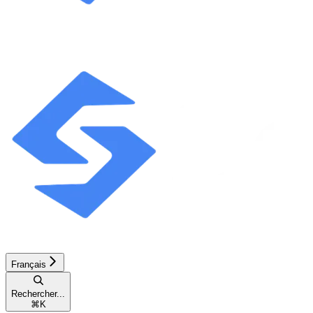
Français
Rechercher...
⌘
K